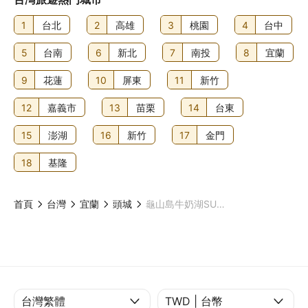
1
台北
2
高雄
3
桃園
4
台中
5
台南
6
新北
7
南投
8
宜蘭
9
花蓮
10
屏東
11
新竹
12
嘉義市
13
苗栗
14
台東
15
澎湖
16
新竹
17
金門
18
基隆
首頁
台灣
宜蘭
頭城
龜山島牛奶湖SUP立槳體驗｜烏石傳奇