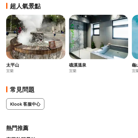
超人氣景點
太平山
礁溪溫泉
龜
宜蘭
宜蘭
宜
常見問題
Klook 客服中心
熱門推薦