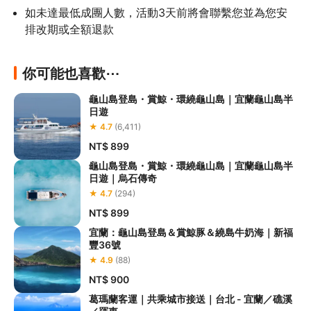
如未達最低成團人數，活動3天前將會聯繫您並為您安
排改期或全額退款
你可能也喜歡⋯
龜山島登島・賞鯨・環繞龜山島｜宜蘭龜山島半
日遊
★ 4.7
(6,411)
NT$ 899
龜山島登島・賞鯨・環繞龜山島｜宜蘭龜山島半
日遊｜烏石傳奇
★ 4.7
(294)
NT$ 899
宜蘭：龜山島登島＆賞鯨豚＆繞島牛奶海｜新福
豐36號
★ 4.9
(88)
NT$ 900
葛瑪蘭客運｜共乘城市接送｜台北 - 宜蘭／礁溪