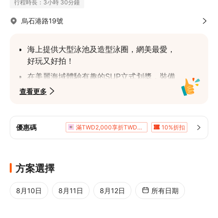
行程時長：3小時 30分鐘
烏石港路19號
海上提供大型泳池及造型泳圈，網美最愛，
好玩又好拍！
在美麗海域體驗有趣的SUP立式划槳，裝備
齊全，安全有保障
查看更多
專業解說人員導覽，深度探索海洋與龜山島
地理環境生態之美
優惠碼
滿TWD2,000享折TWD200
10%折扣
若總預訂人數低於成團人數，供應商將不會
滿TWD5,000享折TWD400
立刻確認訂單，如確認無法成團將於行前告
滿TWD8,060享5%折扣
5%折扣
知，還請耐心等候成團
5%折扣
方案選擇
8月10日
8月11日
8月12日
所有日期