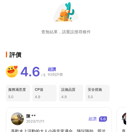
查無結果，請重設搜尋條件
評價
4.6
超讚
93則評價
5
/
服務滿意度
CP值
設施品質
安全措施
5.0
4.9
4.9
5.0
陳 **
超讚
5.0
2023/11/11
喜歡水上活動的大人小孩非常適合，隨玩隨拍，照片
真的