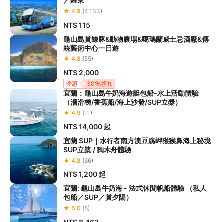
／羅東
★ 4.9
(4,133)
NT$ 115
龜山島賞鯨豚&動物農場&噶瑪蘭威士忌酒廠&傳
統藝術中心一日遊
★ 4.8
(55)
NT$ 2,000
優惠
30
折扣
宜蘭：龜山島牛奶海遊艇包船-水上活動體驗
（溜滑梯/香蕉船/海上沙發/SUP立槳）
★ 4.9
(11)
NT$ 14,000
起
宜蘭 SUP｜水行者南方澳豆腐岬猴猴鼻海上秘境
SUP立槳 / 獨木舟體驗
★ 4.8
(66)
NT$ 1,200
起
宜蘭: ⿔⼭島⽜奶海 - 法式休閒帆船體驗 （私人
包船／SUP／賞夕陽）
★ 5.0
(8)
NT$ 8,462