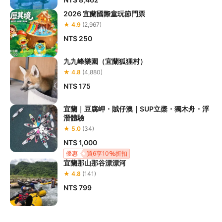
2026 宜蘭國際童玩節門票
★ 4.9
(2,967)
NT$ 250
九九峰樂園（宜蘭狐狸村）
★ 4.8
(4,880)
NT$ 175
宜蘭｜豆腐岬・賊仔澳｜SUP立槳・獨木舟・浮
潛體驗
★ 5.0
(34)
NT$ 1,000
優惠
買6享10
折扣
宜蘭那山那谷漂漂河
★ 4.8
(141)
NT$ 799