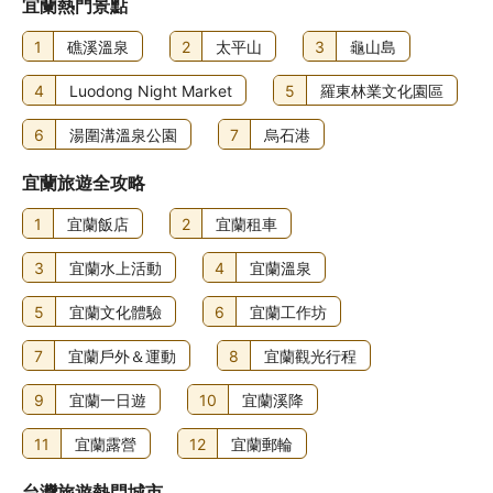
宜蘭熱門景點
1
礁溪溫泉
2
太平山
3
龜山島
4
Luodong Night Market
5
羅東林業文化園區
6
湯圍溝溫泉公園
7
烏石港
宜蘭旅遊全攻略
1
宜蘭飯店
2
宜蘭租車
3
宜蘭水上活動
4
宜蘭溫泉
5
宜蘭文化體驗
6
宜蘭工作坊
7
宜蘭戶外＆運動
8
宜蘭觀光行程
9
宜蘭一日遊
10
宜蘭溪降
11
宜蘭露營
12
宜蘭郵輪
台灣旅遊熱門城市