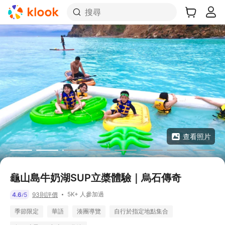
搜尋
查看照片
龜山島牛奶湖SUP立槳體驗｜烏石傳奇
5K+ 人參加過
4.6
5
93則評價
/
季節限定
華語
湊團導覽
自行於指定地點集合