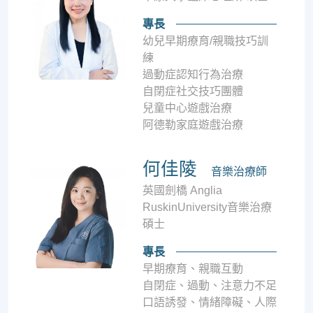
專長
幼兒早期療育/親職技巧訓
練
過動症認知行為治療
自閉症社交技巧團體
兒童中心遊戲治療
阿德勒家庭遊戲治療
何佳陵
音樂治療師
英國劍橋 Anglia
RuskinUniversity音樂治療
碩士
專長
早期療育、親職互動
自閉症、過動、注意力不足
口語誘發、情緒障礙、人際