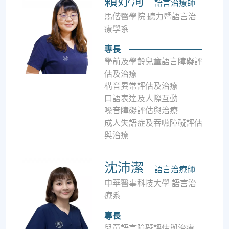
賴妤洵
語言治療師
馬偕醫學院 聽力暨語言治
療學系
專長
學前及學齡兒童語言障礙評
估及治療
構音異常評估及治療
口語表達及人際互動
嗓音障礙評估與治療
成人失語症及吞嚥障礙評估
與治療
沈沛潔
語言治療師
中華醫事科技大學 語言治
療系
專長
兒童語言障礙評估與治療