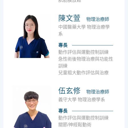
肌筋膜放鬆
陳文萱
物理治療師
中國醫藥大學 物理治療學
系
專長
動作評估與運動控制訓練
急性術後物理治療與功能性
訓練
兒童粗大動作評估與治療
伍玄修
物理治療師
義守大學 物理治療學系
專長
動作評估與運動控制訓練
關節/神經鬆動術