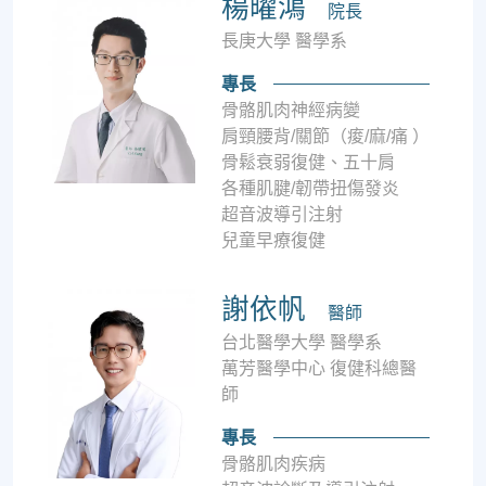
楊曜鴻
院長
長庚⼤學 醫學系
專長
⾻骼肌⾁神經病變
肩頸腰背/關節（痠/麻/痛 ）
⾻鬆衰弱復健、五⼗肩
各種肌腱/韌帶扭傷發炎
超⾳波導引注射
兒童早療復健
謝依帆
醫師
台北醫學大學 醫學系
萬芳醫學中心 復健科總醫
師
專長
骨骼肌肉疾病