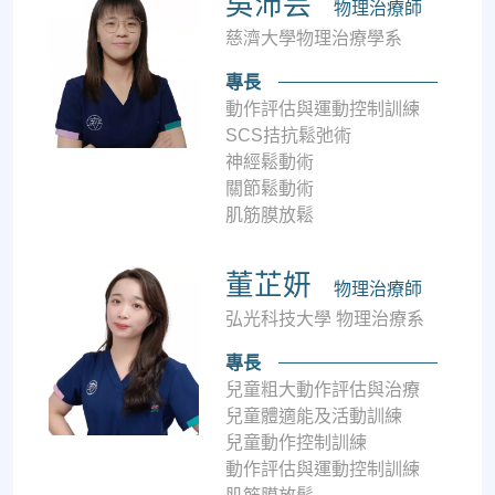
吳沛芸
物理治療師
慈濟大學物理治療學系
專長
動作評估與運動控制訓練
SCS拮抗鬆弛術
神經鬆動術
關節鬆動術
肌筋膜放鬆
董芷妍
物理治療師
弘光科技大學 物理治療系
專長
兒童粗大動作評估與治療
兒童體適能及活動訓練
兒童動作控制訓練
動作評估與運動控制訓練