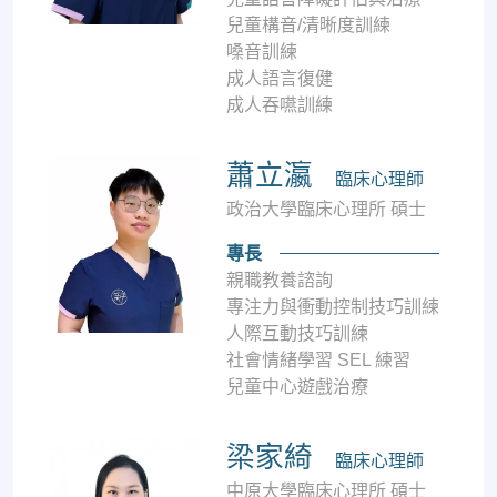
兒童構音/清晰度訓練
嗓音訓練
成人語言復健
成人吞嚥訓練
蕭立瀛
臨床心理師
政治大學臨床心理所 碩士
專長
親職教養諮詢
專注力與衝動控制技巧訓練
人際互動技巧訓練
社會情緒學習 SEL 練習
兒童中心遊戲治療
梁家綺
臨床心理師
中原大學臨床心理所 碩士