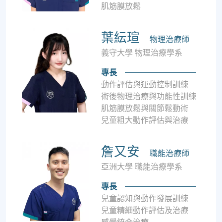
肌筋膜放鬆
葉紜瑄
物理治療師
義守大學 物理治療學系
專長
動作評估與運動控制訓練
術後物理治療與功能性訓練
肌筋膜放鬆與關節鬆動術
兒童粗大動作評估與治療
詹又安
職能治療師
亞洲大學 職能治療學系
專長
兒童認知與動作發展訓練
兒童精細動作評估及治療