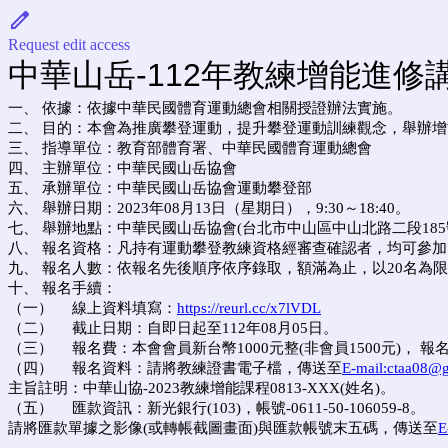
Request edit access
中華山岳-112年教練增能進修講習
一、 依據：依據中華民國體育運動總會相關授證辦法實施。
二、 目的：本會為推廣攀登運動，提升攀登運動訓練觀念，舉辦
三、 指導單位：教育部體育署、中華民國體育運動總會
四、 主辦單位：中華民國山岳協會
五、 承辦單位：中華民國山岳協會運動攀登部
六、 舉辦日期：2023年08月13日（星期日），9:30～18:40。
七、 舉辦地點：中華民國山岳協會(台北市中山區中山北路二段185號
八、 報名資格：凡持有運動攀登教練資格經審查確認者，均可參加
九、 報名人數：依報名先後順序依序錄取，額滿為止，以20名為
十、 報名手續：
（一）
線上資料填寫：
https://reurl.cc/x7lVDL
（二）
截止日期：自即日起至112年08月05日。
（三）
報名費：本會會員新台幣1000元整(非會員1500元)， 
（四）
報名資料：請將教練證書電子檔，傳送至
E-mail:ctaa08@
主旨註明：中華山協-2023教練增能課程0813-XXX(姓名)。
（五）
匯款資訊：新光銀行(103)，帳號-0611-50-106059-8。
請將匯款單據之影像(或轉帳截圖畫面)與匯款帳號末五碼，傳送至
E