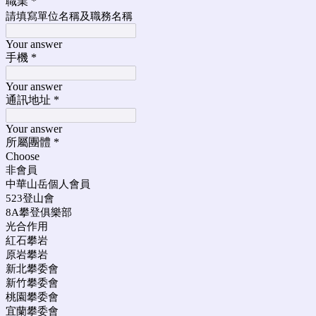
職業
*
請填寫單位名稱及職務名稱
Your answer
手機
*
Your answer
通訊地址
*
Your answer
所屬團體
*
Choose
非會員
中華山岳個人會員
523登山會
8A攀登俱樂部
光合作用
紅石攀岩
原岩攀岩
新北攀委會
新竹攀委會
桃園攀委會
宜蘭攀委會