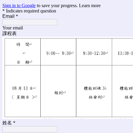
Sign in to Google
to save your progress.
Learn more
* Indicates required question
Email
*
Your email
課程表
姓名
*