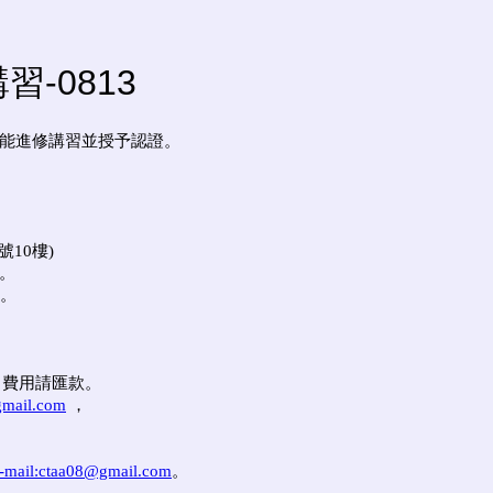
-0813
增能進修講習並授予認證。
10樓)
。
限。
報名費用請匯款。
gmail.com
，
-mail:ctaa08@gmail.com
。