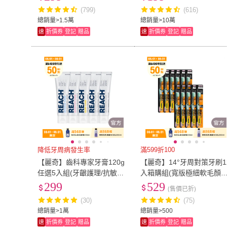
(799)
(616)
總銷量>1.5萬
總銷量>10萬
速
折價券
登記
贈品
速
折價券
登記
贈品
降低牙周病發生率
滿599折100
【麗奇】齒科專家牙膏120g
【麗奇】14°牙周對策牙刷1
任選5入組(牙齦護理/抗敏護
入箱購組(寬版極細軟毛顏
齦/修護琺瑯質/專業植牙護
隨機出貨)
299
529
(售價已折)
理)
(30)
(75)
總銷量>1萬
總銷量>500
速
折價券
登記
贈品
速
折價券
登記
贈品