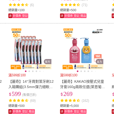
(6)
(71)
總銷量>100
總銷量>500
速
折價券
登記
速
折價券
登記
贈品
滿599折100
滿599折100
2
【麗奇】14°牙周對策牙刷12
【麗奇】KAKAO按壓式兒童
色
入箱購組(3.5mm彈力細軟毛
牙膏160g兩款任選(萊恩葡萄
顏色隨機出貨)
香/桃子草莓香)
599
269
(售價已折)
(69)
(162)
總銷量>500
總銷量>5,000
速
折價券
登記
贈品
速
折價券
登記
贈品