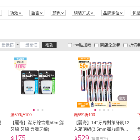
功效
語言
顏色
組裝方式
品牌定位
包
~
確認
mo點加碼
商店免運券
折價
大家電安心配
大家電快配
商
低溫宅配
定期配/分次配
貨
4
及以上
3
及以上
2
及
滿599折100
滿599折100
蠟
【麗奇】潔牙線含蠟50m(潔
【麗奇】14°牙周對策牙刷12
牙線 牙線 含臘牙線)
入箱購組(3.5mm彈力細毛顏
色隨機出貨)
175
529
(售價已折)