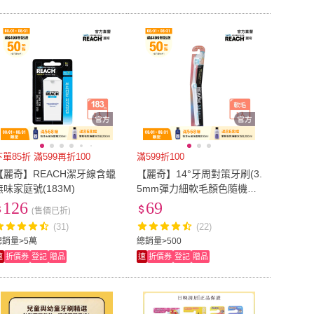
下單85折 滿599再折100
滿599折100
【麗奇】REACH潔牙線含蠟
【麗奇】14°牙周對策牙刷(3.
無味家庭號(183M)
5mm彈力細軟毛顏色隨機出
貨)
126
69
(售價已折)
(31)
(22)
總銷量>5萬
總銷量>500
速
折價券
登記
贈品
速
折價券
登記
贈品