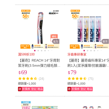
滿599折100
牙齒專研專家
【麗奇】REACH 14°牙周對
【麗奇】麗奇齒科專家14°
策牙刷(3.5mm彈力細毛顏色
刷1入(潔淨護理/抗敏護齦/
隨機出貨)
牙矯正/深層清潔)
69
79
(24)
(75)
總銷量>1,000
總銷量>1,000
速
折價券
登記
贈品
速
折價券
登記
贈品