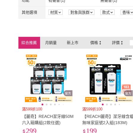
功能
有聲音
(
1
)
無聲音
(
1
)
有聲音
(
1
)
無聲音
(
1
)
其他選項
材質
對象與族群
款式
香味
綜合推薦
月銷量
新上市
價格
評價
滿599折100
滿599折100
【麗奇】REACH潔牙線50M
【REACH麗奇】潔牙線含
六入箱購組(2款任選)
無味家庭號2入組(183M)
299
199