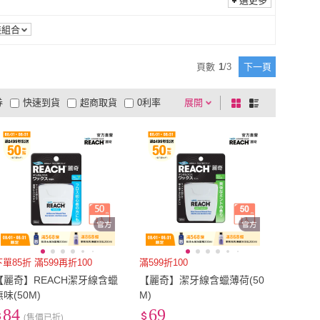
選更多
裝組合
頁數
1
/
3
下一頁
券
快速到貨
超商取貨
0利率
展開
棋
條
品有量
有影片
電視購物
盤
列
到付款
超商付款
5
式
式
以上
1
及以上
下單85折 滿599再折100
滿599折100
【麗奇】REACH潔牙線含蠟
【麗奇】潔牙線含蠟薄荷(50
無味(50M)
M)
84
69
(售價已折)