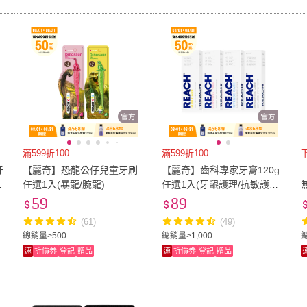
滿599折100
滿599折100
牙
【麗奇】恐龍公仔兒童牙刷
【麗奇】齒科專家牙膏120g
植
任選1入(暴龍/腕龍)
任選1入(牙齦護理/抗敏護齦/
修護琺瑯質/專業植牙護理)
59
89
(61)
(49)
總銷量>500
總銷量>1,000
速
折價券
登記
贈品
速
折價券
登記
贈品