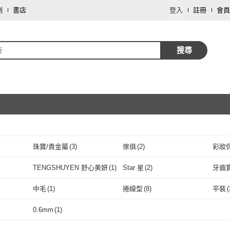
劃
書店
登入
註冊
會員
奇
搜尋
珠寶/貴金屬
(
3
)
傢俱
(
2
)
彩妝
取消
TENGSHUYEN 舒心美妍
(
1
)
Star 星
(
2
)
牙齒
取消
TENGSHUYEN 舒心美
(
1
)
Star 星
(
2
)
幼獅文化
(
1
)
春光
(
1
)
mom
中毛
(
1
)
捲線型
(
8
)
平裝
(
妍
2
)
幼獅文化
(
1
)
春光
取消
(
1
)
中毛
(
1
)
捲線型
(
8
)
0.6mm
(
1
)
取消
1
)
0.6mm
(
1
)