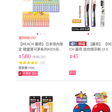
免運券
滿599折100
【REACH 麗奇】日本境內限
【麗奇】 【RE
定 精靈寶可夢系列KIDS兒童
CH 麗奇 迷你頭牙刷 (3.5m
牙刷12入套裝組(嬰幼兒/學齡
超細刷毛) 1入】現貨 日本
580
45
(售價已折)
兒童)
內版 隨身攜帶型 小刷頭 一
(39)
般硬度
總銷量>500
登記
速
折價券
登記