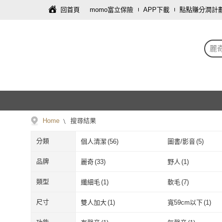
回首頁
momo富立保險
APP下載
點點賺分潤計
麗
Home
搜尋結果
分類
個人清潔
(
56
)
圖書/影音
(
5
)
飾品配件
(
1
)
數位內容
(
1
)
品牌
麗奇
(
33
)
野人
(
1
)
麗奇
(
33
)
野人
(
1
)
大東山珠寶
(
3
)
AS 雅司設計
(
2
)
類型
纖細毛
(
1
)
軟毛
(
7
)
大東山珠寶
(
3
)
AS 雅司設計
(
Emi 艾迷
(
1
)
纖細毛
(
1
)
軟毛
(
7
)
膏狀
(
2
)
尺寸
雙人加大
(
1
)
寬59cm以下
(
1
)
Emi 艾迷
(
1
)
膏狀
(
2
)
雙人加大
(
1
)
寬59cm以下
(