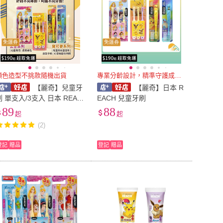
免運券
免運券
顏色造型不挑款隨機出貨
專業分齡設計，精準守護成長發育
【麗奇】兒童牙
【麗奇】日本 R
刷 單支入/3支入 日本 REAC
EACH 兒童牙刷
H 寶可夢 迪士尼公主 皮卡丘
89
88
起
起
傑尼龜 日初居家
(2)
登記
贈品
登記
贈品