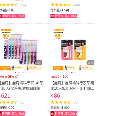
(174)
(148)
總銷量>1萬
總銷量>1.5萬
速
折價券
登記
贈品
速
折價券
登記
贈品
牙齒專研專家
滿599折100
【麗奇】麗奇齒科專家14°牙
【麗奇】麗奇齒科專家牙間
刷10入(潔淨護理/抗敏護齦/
刷10入(EXTRA TIGHT纖細S
植牙矯正/深層清潔)
S/MICRO TIGHT極細SSSS)
621
86
(35)
(65)
總銷量>100
總銷量>1,000
速
折價券
登記
贈品
速
折價券
登記
贈品