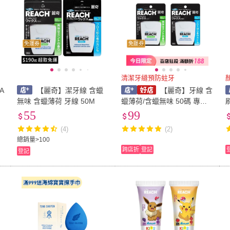
免運券
免運券
清潔牙縫預防蛀牙
A
【麗奇】潔牙線 含蠟
【麗奇】牙線 含
m
無味 含蠟薄荷 牙線 50M
蠟薄荷/含蠟無味 50碼 專品
境
藥局
55
99
(4)
(2)
總銷量>100
跨店折
登記
登記