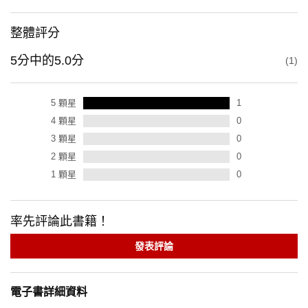
整體評分
5
分中的
5.0
分
1
5
顆星
1
4
顆星
0
3
顆星
0
2
顆星
0
1
顆星
0
率先評論此書籍！
發表評論
電子書詳細資料