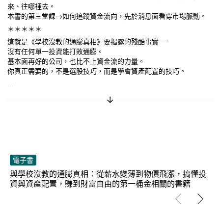
來、往哪裡去。
本書的第三堂課→如何追蹤資金流向，先於消息面看穿市場脈動。
＊＊＊＊＊
這就是《學校沒教的通膨真相》要揭露的殘酷事實──
沒有任何單一投資能打敗通膨。
基本面再好的公司，也比不上資金流的力量。
你真正需要的，不是選股技巧，而是學會資產配置的技巧。
...
展開/摺疊簡介
電子書
與
學校沒教的通膨真相：從薪水變薄到物價飛漲，搞懂投
資與資產配置，賺到財富自由的第一桶金
相關的書籍