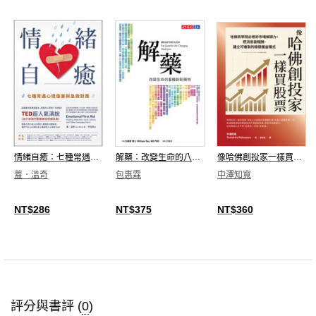
情緒自癒：七種常遇心理傷害與急救對策
解藥：改變生命的八種創新藥物
像哈佛創投家一樣買股票：哈佛商學院必修的市場解讀力，把消息變報酬，建立可複製的穩健獲益模式
蓋．溫奇
包惠霖
中澤知寬
NT$286
NT$375
NT$360
評分與書評 (
0
)