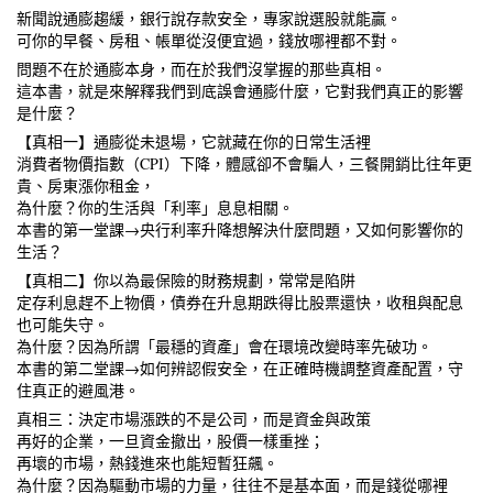
新聞說通膨趨緩，銀行說存款安全，專家說選股就能贏。
可你的早餐、房租、帳單從沒便宜過，錢放哪裡都不對。
問題不在於通膨本身，而在於我們沒掌握的那些真相。
這本書，就是來解釋我們到底誤會通膨什麼，它對我們真正的影響
是什麼？
Skip to main content
【真相一】通膨從未退場，它就藏在你的日常生活裡
消費者物價指數（CPI）下降，體感卻不會騙人，三餐開銷比往年更
貴、房東漲你租金，
為什麼？你的生活與「利率」息息相關。
本書的第一堂課→央行利率升降想解決什麼問題，又如何影響你的
生活？
【真相二】你以為最保險的財務規劃，常常是陷阱
定存利息趕不上物價，債券在升息期跌得比股票還快，收租與配息
也可能失守。
為什麼？因為所謂「最穩的資產」會在環境改變時率先破功。
本書的第二堂課→如何辨認假安全，在正確時機調整資產配置，守
住真正的避風港。
真相三：決定市場漲跌的不是公司，而是資金與政策
再好的企業，一旦資金撤出，股價一樣重挫；
再壞的市場，熱錢進來也能短暫狂飆。
為什麼？因為驅動市場的力量，往往不是基本面，而是錢從哪裡