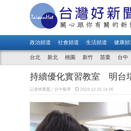
政治頻道
社會頻道
生活頻道
健康頻
台北
新北
桃園
新竹
苗栗
台中
持續優化實習教室 明台
記者林重鎣／台中報導
2019-12-25 14:06