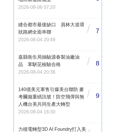
2026-08-06 07:20
縫合都市最後缺口 員林大道環
/
7
狀路網全面串聯
2026-08-04 20:49
嘉縣衛生局抽驗源春製油廠油
/
8
品 苯駢芘檢驗合格
2026-08-04 20:36
140億美元軍售引爆美台聯防 麥
/
9
考爾拋重磅訊號！防空飛彈與無
人機台美共同生產大轉型
2026-08-04 16:30
力積電轉型3D AI Foundry打入美