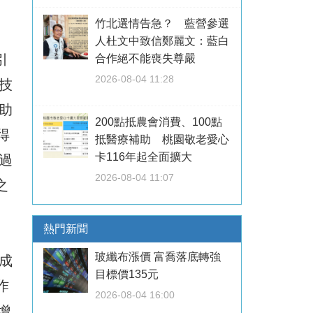
竹北選情告急？ 藍營參選
人杜文中致信鄭麗文：藍白
引
合作絕不能喪失尊嚴
2026-08-04 11:28
技
助
200點抵農會消費、100點
得
抵醫療補助 桃園敬老愛心
卡116年起全面擴大
過
2026-08-04 11:07
之
熱門新聞
玻纖布漲價 富喬落底轉強
成
目標價135元
作
2026-08-04 16:00
增