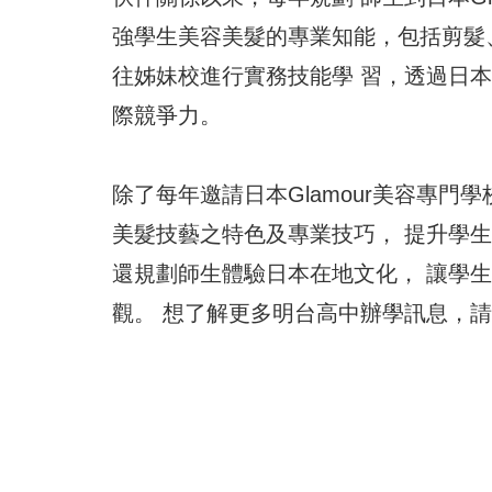
強學生美容美髮的專業知能，包括剪髮、包
往姊妹校進行實務技能學 習，透過日
際競爭力。
除了每年邀請日本Glamour美容專
美髮技藝之特色及專業技巧， 提升學
還規劃師生體驗日本在地文化， 讓學
觀。 想了解更多明台高中辦學訊息，請上網www.