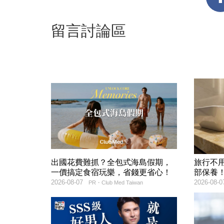
留言討論區
出國花費難抓？全包式海島假期，
旅行不
一價搞定食宿玩樂，省錢更省心！
部保養
2026-08-07
2026-08-0
PR・Club Med Taiwan