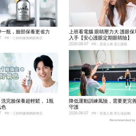
帶一瓶，臉部保養更省力
上班看電腦 眼睛壓力大 護眼保
入手【安心護眼定期眼睛險】
7
PR・三得利健康網路商店
2026-08-07
PR・安達人壽 安心護眼
洗完臉保養超輕鬆， 1瓶
降低運動訓練風險，需要更完
氣色
守護
7
2026-08-07
PR・三得利健康網路商店
PR・安達人壽 安心溢起動
Recommended by