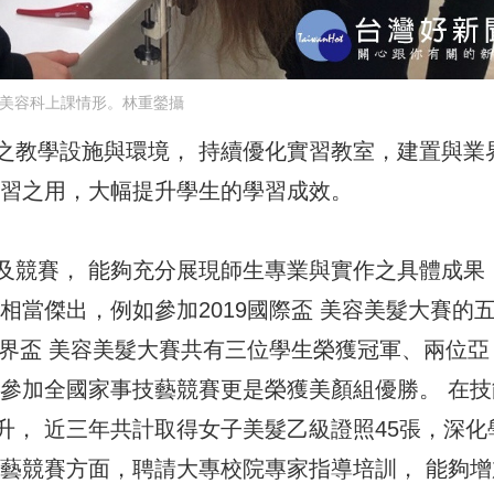
台美容科上課情形。林重鎣攝
之教學設施與環境， 持續優化實習教室，建置與業
實習之用，大幅提升學生的學習成效。
及競賽， 能夠充分展現師生專業與實作之具體成果
相當傑出，例如參加2019國際盃 美容美髮大賽的
世界盃 美容美髮大賽共有三位學生榮獲冠軍、兩位亞
瑩參加全國家事技藝競賽更是榮獲美顏組優勝。 在技
升， 近三年共計取得女子美髮乙級證照45張，深化
技藝競賽方面，聘請大專校院專家指導培訓， 能夠增