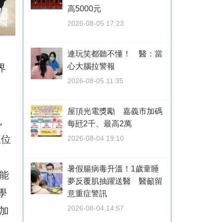
高5000元
2026-08-05 17:23
連玩笑都聽不懂！ 醫：當
心大腦拉警報
界
2026-08-05 11:35
屋頂光電獎勵 嘉義市加碼
，
每瓩2千、最高2萬
五位
2026-08-04 19:10
暑假腸病毒升溫！1歲童睡
能
夢反覆肌抽躍送醫 醫籲留
學
意重症警訊
2026-08-04 14:57
加