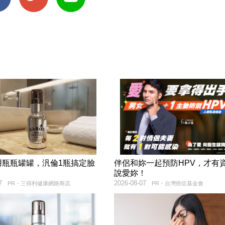
用瓶瓶罐罐，汎倫1瓶搞定臉
伴侶和妳一起預防HPV，才有
！
說愛妳！
7
2026-08-07
PR・三得利健康網路商店
PR・台灣癌症基金會