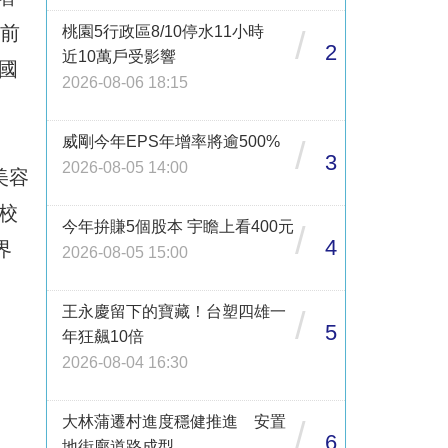
人前
桃園5行政區8/10停水11小時
/
2
近10萬戶受影響
國
2026-08-06 18:15
威剛今年EPS年增率將逾500%
/
3
2026-08-05 14:00
美容
校
今年拚賺5個股本 宇瞻上看400元
/
4
界
2026-08-05 15:00
王永慶留下的寶藏！台塑四雄一
/
5
年狂飆10倍
2026-08-04 16:30
大林蒲遷村進度穩健推進 安置
/
6
地街廓道路成型