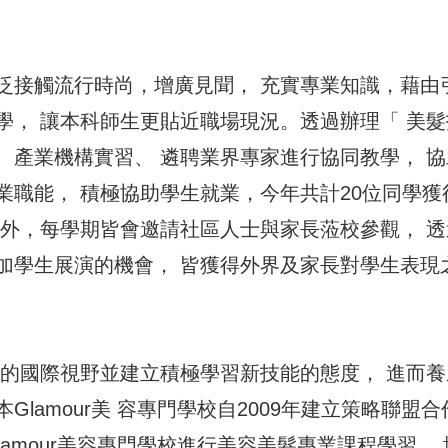
泛接觸流行時尚，增廣見聞， 充實專業知識，藉由
學， 讓本科師生更貼近職場現況。透過辦理「 美髮
、產業機構實習、 遴聘業界專家進行協同教學， 協
業職能， 積極協助學生就業，今年共計20位同學獲
此外，每學期皆會邀請社區人士與家長蒞校參觀， 透
加學生展演的機會， 皆獲得外界及家長對學生表現
生的國際視野並建立積極學習新技能的態度， 進而養
lamour美 容專門學校自2009年建立策略聯盟合
amour美容專門學校進行美容美髮專業課程學習 ，