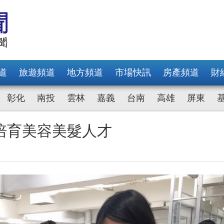
道
旅遊頻道
地方頻道
市場快訊
房產頻道
財
彰化
南投
雲林
嘉義
台南
高雄
屏東
培育美容美髮人才