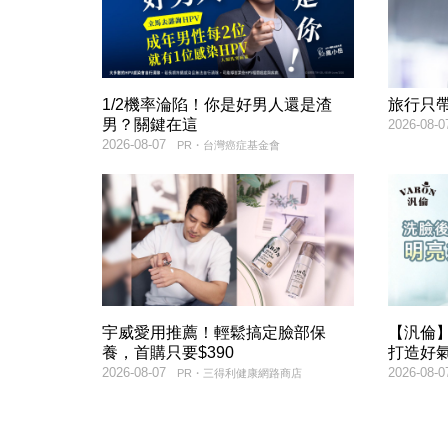
1/2機率淪陷！你是好男人還是渣
旅行只
男？關鍵在這
2026-08-0
2026-08-07
PR・台灣癌症基金會
宇威愛用推薦！輕鬆搞定臉部保
【汎倫】
養，首購只要$390
打造好
2026-08-07
2026-08-0
PR・三得利健康網路商店