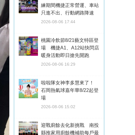
練期間機捷正常營運、車站
只進不出、行動網路降速
2026-08-06 17:44
桃園冷飲節8/21藝文特區登
場 機捷A1、A12站快閃店
暖身活動即日搶先開跑
2026-08-06 16:29
啦啦隊女神李多慧來了！
石岡熱氣球嘉年華8/22起登
場
2026-08-06 15:02
迎戰廚餘去化新挑戰 南投
縣推家用廚餘機補助每戶最