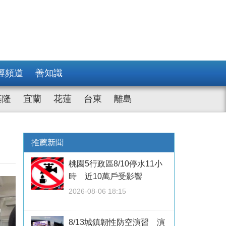
經頻道
善知識
基隆
宜蘭
花蓮
台東
離島
推薦新聞
桃園5行政區8/10停水11小
時 近10萬戶受影響
2026-08-06 18:15
8/13城鎮韌性防空演習 演