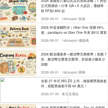
2026 基隆搭八重山丸去石垣島攻略｜7 房型
正式票價表＋行李 QA＋5 大必訪，通鋪單
程 NT$2,800 起
2026-08-01
1stcoupon 旅遊
2026 外送省錢對決｜Uber One 漲價 66%
後，pandapro vs Uber One 年差 $912 實算
2026-08-01
1stcoupon 優惠碼
2026 酷澎優惠券＋酷澎幣完整教學｜首購 7
折、酷澎幣怎麼拿怎麼用、折抵會少賺多少
回饋
2026-08-01
1stcoupon 購物
全新 27 年式 MG ZS 上市，換裝曜黑風格套
件，搭配舊換新不用 60 萬元！
2026-07-30
車主充電站
2026 母親節餐廳訂位指南：Top 10 必吃吃