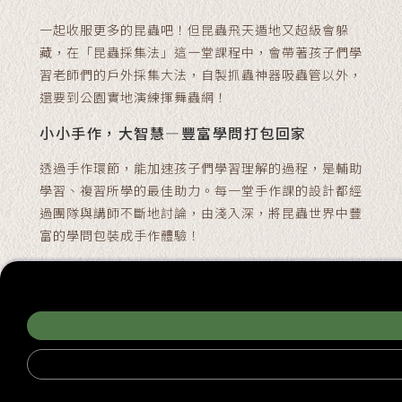
一起收服更多的昆蟲吧！但昆蟲飛天遁地又超級會躲
藏，在「昆蟲採集法」這一堂課程中，會帶著孩子們學
習老師們的戶外採集大法，自製抓蟲神器吸蟲管以外，
還要到公園實地演練揮舞蟲網！
小小手作，大智慧—豐富學問打包回家
透過手作環節，能加速孩子們學習理解的過程，是輔助
學習、複習所學的最佳助力。每一堂手作課的設計都經
過團隊與講師不斷地討論，由淺入深，將昆蟲世界中豐
富的學問包裝成手作體驗！
本系列課程中有許多的主題會讓小朋友們動手製作小東
西帶回家，像是蟑螂屋（居家昆蟲）、蠶絲扇（昆蟲與
生活），親自完成的成品也將承載他們的學習一起被帶
回家中。
從昆蟲開始跨領域學習，生態素養必修課
缺貨中