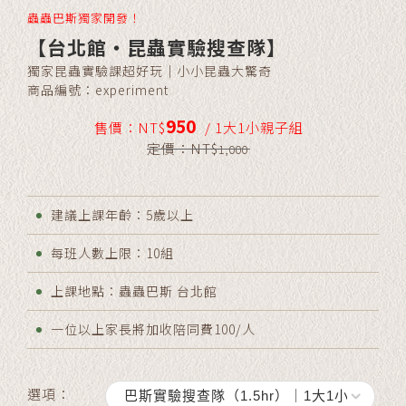
蟲蟲巴斯獨家開發！
【台北館・昆蟲實驗搜查隊】
獨家昆蟲實驗課超好玩｜小小昆蟲大驚奇
商品編號：
experiment
950
售價：
NT$
/ 1大1小親子組
定價：
NT$
1,000
建議上課年齡：5歲以上
每班人數上限：10組
上課地點：蟲蟲巴斯 台北館
一位以上家長將加收陪同費100/人
選項：