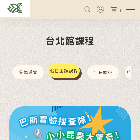
0
台北館課程
假日主題課程
參觀導覽
平日課程
戶外