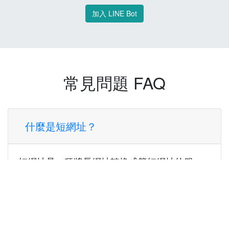
加入 LINE Bot
常見問題 FAQ
什麼是短網址？
短網址是一種將長網址轉換成簡短網址的服
務，讓您可以更方便地分享連結。
使用短網址有什麼好處？