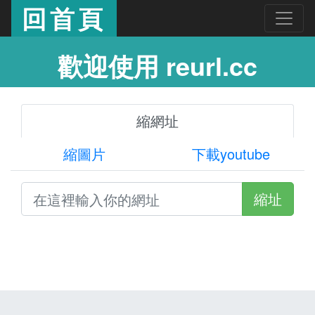
回首頁
歡迎使用 reurl.cc
縮網址
縮圖片
下載youtube
縮址