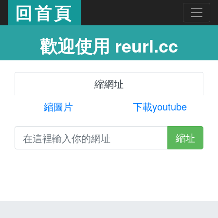
回首頁
歡迎使用 reurl.cc
縮網址
縮圖片
下載youtube
縮址