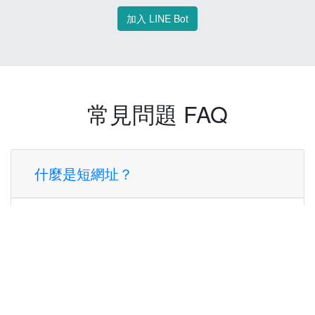
加入 LINE Bot
常見問題 FAQ
什麼是短網址？
短網址是一種將長網址轉換成簡短網址的服
務，讓您可以更方便地分享連結。
使用短網址有什麼好處？