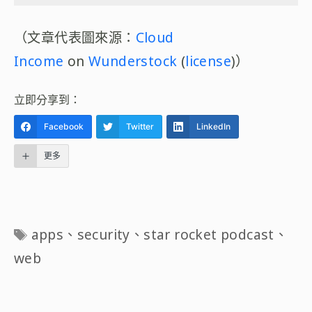
（文章代表圖來源：
Cloud
Income
on
Wunderstock
(
license
)）
立即分享到：
Facebook
Twitter
LinkedIn
更多
標
apps
、
security
、
star rocket podcast
、
籤
web