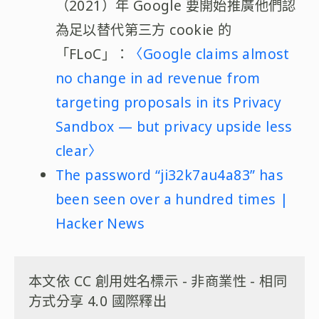
（2021）年 Google 要開始推廣他們認
為足以替代第三方 cookie 的
「FLoC」：
〈Google claims almost
no change in ad revenue from
targeting proposals in its Privacy
Sandbox — but privacy upside less
clear〉
The password “ji32k7au4a83” has
been seen over a hundred times |
Hacker News
本文依 CC 創用姓名標示 - 非商業性 - 相同
方式分享 4.0 國際釋出