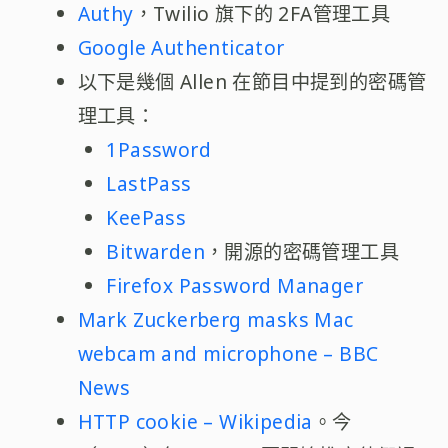
Authy
，Twilio 旗下的 2FA管理工具
Google Authenticator
以下是幾個 Allen 在節目中提到的密碼管
理工具：
1Password
LastPass
KeePass
Bitwarden
，開源的密碼管理工具
Firefox Password Manager
Mark Zuckerberg masks Mac
webcam and microphone – BBC
News
HTTP cookie – Wikipedia
。今