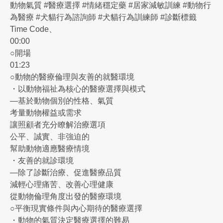
動物氣質 #醫療選擇 #情緒穩定藥 #居家減敏訓練 #動物行
為醫療 #犬貓行為諮詢師 #犬貓行為訓練師 #診斷標籤
Time Code、
00:00
○開場
01:23
○動物的醫療倫理與友善的就醫環境
・以動物福祉為核心的醫療選擇與模式
—基於動物個別的性格、氣質
考量動物權益或需求
讓照顧者充分瞭解治療選項
公平、誠實、非強迫的
幫助動物適應醫療情境
・友善的就診環境
—除了診斷治療、促進醫療品質
減輕心理痛苦、改善心理健康
從動物倫理角度出發的醫療環境
○平衡現實條件與內心期待的醫療選擇
・動物的氣質決定醫療選擇的難易