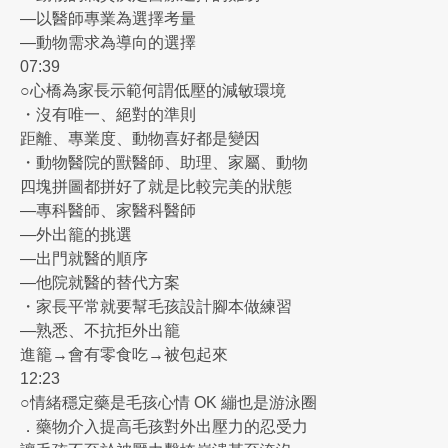
—以醫師專業為選擇考量
—動物需求為導向的選擇
07:39
○心橋為家長示範何謂低壓的減敏環境
・沒有唯一、絕對的準則
距離、專業度、動物喜好都是變因
・動物醫院的獸醫師、助理、家屬、動物
四塊拼圖都拼好了就是比較完美的狀態
—專科醫師、家醫科醫師
—外出籠的挑選
—出門就醫的順序
—他院就醫的替代方案
・家長平常就要幫毛孩設計腳本做練習
—熟悉、不抗拒外出籠
進籠→會有零食吃→被包起來
12:23
○情緒穩定藥是毛孩心情 OK 繃也是游泳圈
．藥物介入提高毛孩對外出壓力的忍受力