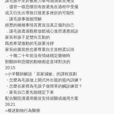
讓毛孩不至於被壓力擊垮崩潰甚至淹沒
．儘管一樣恐懼但有效避免在過程中受傷
或又衍生出導致日後更多挫折的可能性
．讓毛孩事後能理解
經歷的種種事情其實並沒真正傷到自己
．讓毛孩透過觀察放鬆戒心進而適應就診
家長和孩子是雙向互動的
既然希望激動的毛孩要冷靜
家長給藥當然也要尊重自主並輕柔以待
．十幾二十年前沒有情緒穩定藥物時
獸醫師和恐懼的動物都是直球對決的
20:15
○小羊醫師解說「居家減敏」的課程規劃
・怎麼為毛孩做上開式外出籠的籠內訓練？
・怎麼在家裡為毛孩子做簡單的觸診練習？
・家長自己要先能穩定下來
配合醫院溝通用藥並安排就醫或備用方案
26:21
○概述動物行為醫療