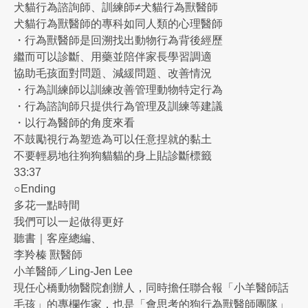
犬貓行為諮詢師、訓練師≠犬貓行為獸醫師
犬貓行為獸醫師的專科如同人類的心理醫師
・行為獸醫師是回溯找出動物行為背後經歷
繼而可以診斷、用藥並陪伴家長學習調適
協助毛孩面對問題、減緩問題、改善情況
・行為訓練師以訓練改善管理動物特定行為
・行為諮詢師只提供行為管理及訓練等建議
・以行為醫師的角度來看
不鼓勵視行為塑造為可以任意捏就的黏土
不要輕易地往狗狗貓貓的身上貼診斷標籤
33:37
○Ending
多花一點時間
我們可以一起做得更好
聽書｜客座總編、
李羚榛 獸醫師
小羊醫師／Ling-Jen Lee
現任心橋動物醫院創辦人，同時擔任聯合報「小羊醫師話
毛孩」的專欄作家，也是「會思考的狗行為獸醫師團隊」