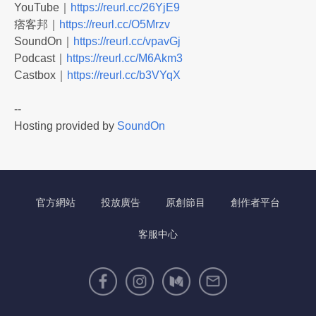
YouTube｜
https://reurl.cc/26YjE9
痞客邦｜
https://reurl.cc/O5Mrzv
SoundOn｜
https://reurl.cc/vpavGj
Podcast｜
https://reurl.cc/M6Akm3
Castbox｜
https://reurl.cc/b3VYqX
--
Hosting provided by
SoundOn
官方網站
投放廣告
原創節目
創作者平台
客服中心