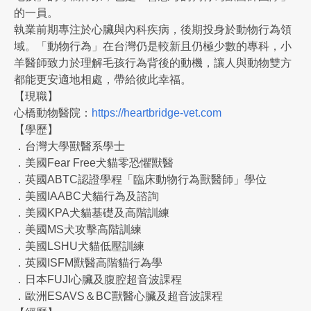
的一員。
執業前期專注於心臟與內科疾病，後期投身於動物行為領
域。「動物行為」在台灣仍是較新且仍極少數的專科，小
羊醫師致力於理解毛孩行為背後的動機，讓人與動物雙方
都能更安適地相處，帶給彼此幸福。
【現職】
心橋動物醫院：
https://heartbridge-vet.com
【學歷】
．台灣大學獸醫系學士
．美國Fear Free犬貓零恐懼獸醫
．英國ABTC認證學程「臨床動物行為獸醫師」學位
．美國IAABC犬貓行為及諮詢
．美國KPA犬貓基礎及高階訓練
．美國MS犬攻擊高階訓練
．美國LSHU犬貓低壓訓練
．英國ISFM獸醫高階貓行為學
．日本FUJI心臟及腹腔超音波課程
．歐洲ESAVS＆BC獸醫心臟及超音波課程