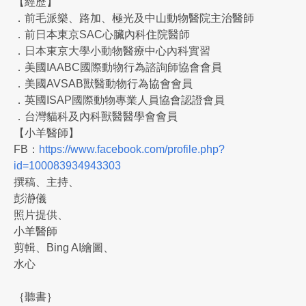
【經歷】
．前毛派樂、路加、極光及中山動物醫院主治醫師
．前日本東京SAC心臟內科住院醫師
．日本東京大學小動物醫療中心內科實習
．美國IAABC國際動物行為諮詢師協會會員
．美國AVSAB獸醫動物行為協會會員
．英國ISAP國際動物專業人員協會認證會員
．台灣貓科及內科獸醫醫學會會員
【小羊醫師】
FB：
https://www.facebook.com/profile.php?
id=100083934943303
撰稿、主持、
彭瀞儀
照片提供、
小羊醫師
剪輯、Bing AI繪圖、
水心
｛聽書｝