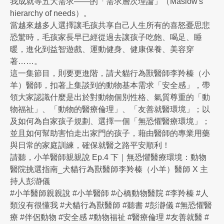
我成就等五大需求——的「需求層次理論」（Maslow's
hierarchy of needs）。
當越來越多人選擇讓毛孩共享自己人生所有的喜怒憂思悲
恐驚時，毛孩家長早已經從過去讓孩子吃飽、喝足、睡
暖，進化到益智遊戲、運動健身、健康保養、美容穿
著……。
這一集節目，則要更進階，請犬貓行為獸醫師李羚榛（小
羊）醫師，扣著上集談到的動物基本需求「安全感」，帶
領大家認識什麼是出於對動物個別性格、氣質尊重的「動
物福祉」、「動物的醫療倫理」、「友善就醫環境」；以
及如何為自家孩子規劃、選擇一個「無恐懼醫療環境」；
並且如何幫助害怕走出家門的孩子，藉由醫師的專業用藥
與日常的家庭訓練，確保就醫之路平安順利！
請聽，小羊醫師親親說 Ep.4 下｜無恐懼醫療環境：動物
醫院挑選指南_犬貓行為獸醫師李羚榛（小羊）醫師 X 主
持人彭瀞儀
#小羊醫師親親說 #小羊醫師 #心橋動物醫院 #李羚榛 #人
類沒有很懂我 #犬貓行為獸醫師 #聽書 #彭瀞儀 #無恐懼醫
療 #伴侶動物 #安全感 #動物福祉 #醫療倫理 #友善就醫 #