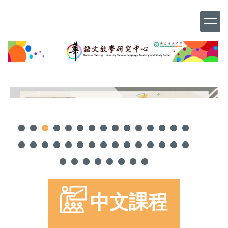
跳
到
主
要
內
容
區
中文課程