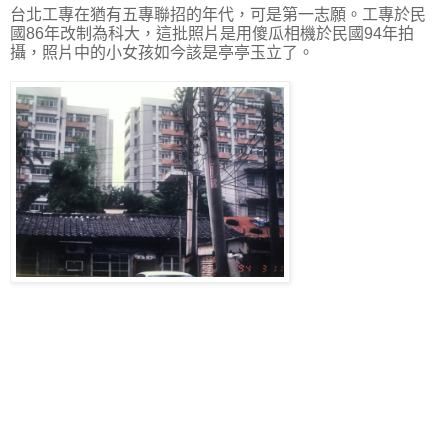
台北工專在猶有五專聯招的年代，可是第一志願。工專於民
國86年改制為科大，這批照片是用傻瓜相機於民國94年拍
攝，照片中的小女孩如今該是亭亭玉立了。