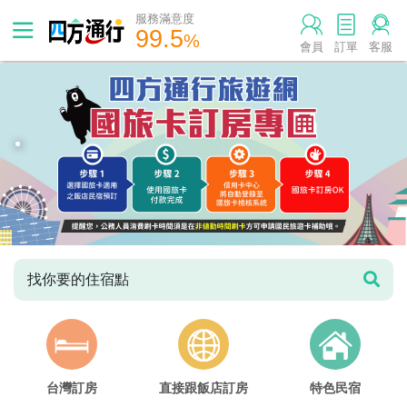
服務滿意度
99.5
%
會員
訂單
客服
.
找你要的住宿點
台灣訂房
直接跟飯店訂房
特色民宿