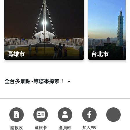
高雄市
台北市
全台多景點~等您來探索！
加入好
友
請款收
國旅卡
會員帳
加入FB