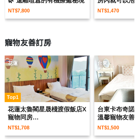
🌿 遠離喧囂的有機療癒秘境
房內就可以泡
車站
NT$
7,800
NT$
1,470
寵物友善訂房
花蓮
台東
Top1
花蓮太魯閣星晟棧渡假飯店X
台東卡布奇諾
寵物同房
溫馨寵物友善
跟家中毛寶貝來趟不一樣的
NT$
1,708
NT$
1,500
旅行吧