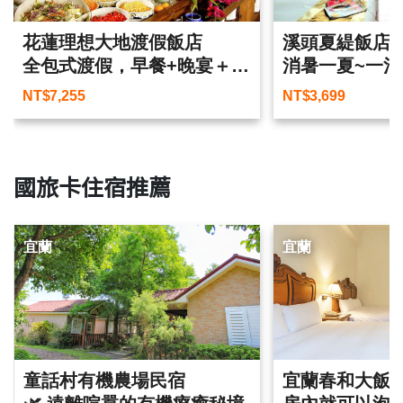
花蓮理想大地渡假飯店
溪頭夏緹飯店
全包式渡假，早餐+晚宴＋運
消暑一夏~一泊
河漫遊一次滿足
NT$
7,255
NT$
3,699
國旅卡住宿推薦
宜蘭
宜蘭
童話村有機農場民宿
宜蘭春和大飯