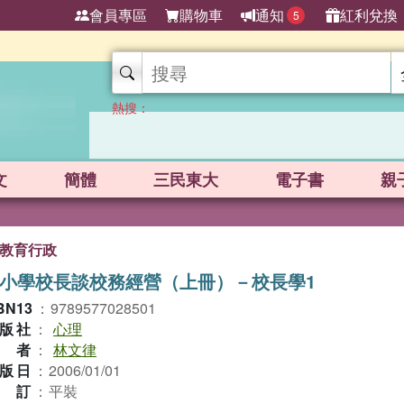
會員專區
購物車
通知
紅利兌換
5
熱搜：
文
簡體
三民東大
電子書
親
教育行政
小學校長談校務經營（上冊）－校長學1
BN13
：
9789577028501
版社
：
心理
作者
：
林文律
版日
：
2006/01/01
裝訂
：
平裝