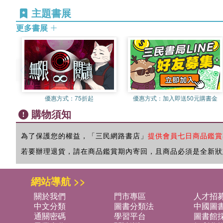
主題書展
更多書展
優惠方式：
75折起
優惠方式：
加入即送50元購書金
購物須知
為了保護您的權益，「三民網路書店」
提供會員七日商品鑑賞
若要辦理退貨，請在商品鑑賞期內寄回，且商品必須是全新狀
網站導航 >>
關於我們
門市專區
人才招
中文分類
圖書分類法
中國圖
通關密碼
學習平台
圖書館採