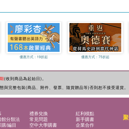
優惠方式：
19折起
優惠方式：
75折起
期
(收到商品為起始日)。
態與完整包裝(商品、附件、發票、隨貨贈品等)否則恕不接受退貨。
募
禮券兌換
紅利積點
聚
書館分類法
常見問題
新手購書
購/編目
空中大學購書
企業合作