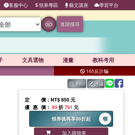
客服中心
領券專區
藝文講座
學習平台
進階搜尋
GO
子
文具選物
漫畫
教科考用
165反詐騙
列印
評論
定價
：NT$ 850 元
優惠價
：
93
折
791
元
領券後再享88折起
領
加入購物車