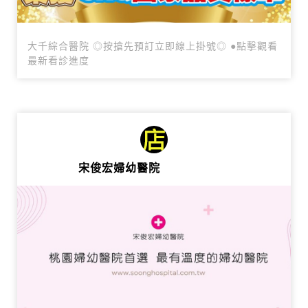
大千綜合醫院 ◎按搶先預訂立即線上掛號◎ ●點擊觀看
最新看診進度
宋俊宏婦幼醫院