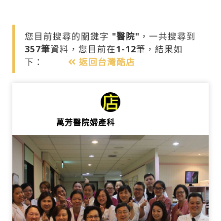
您目前搜尋的關鍵字
"醫院"
，一共搜尋到
357筆
資料，您目前在
1-12
筆，結果如
下：
返回台灣酷店
萬芳醫院婦產科