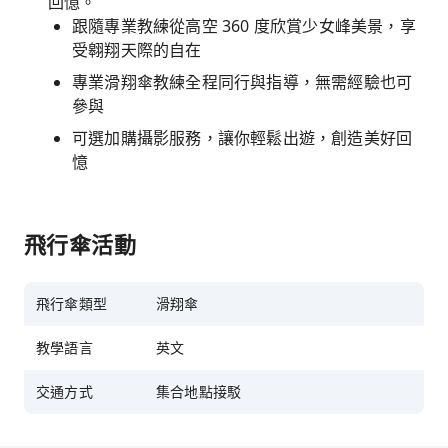
回憶。
跟隨專業教練從高空 360 度欣賞少女峰美景，享
受翱翔天際的自在
專業滑翔傘教練全程同行與指導，無需經驗也可
參與
可選加購攝影服務，讓你輕鬆出遊，創造美好回
憶
飛行傘活動
飛行傘類型
滑翔傘
教學語言
英文
交通方式
集合地點接駁