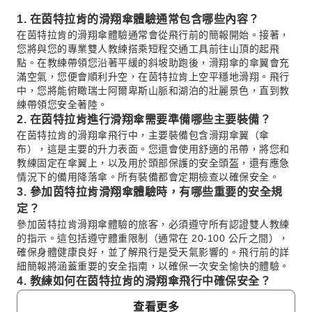
1. 在茵特拉肯的滑翔傘體驗通常包含哪些內容？
在茵特拉肯的滑翔傘體驗通常會從飛行前的簡報開始。接著，
您將與您的專業雙人教練搭乘短程交通工具前往山頂的起飛
點。在教練帶領您沿著平緩的斜坡助跑後，滑翔傘的傘翼會充
滿空氣，您便會順利升空，在茵特拉肯上空平穩地滑翔。飛行
中，您將能俯瞰瑞士阿爾卑斯山脈和湖泊的壯麗景色，直到教
練帶領您安全著陸。
2. 在茵特拉肯進行滑翔傘需要準備哪些主要裝備？
在茵特拉肯的滑翔傘飛行中，主要裝備包含滑翔傘翼（傘
布），這是主要的升力表面。您還會使用舒適的吊帶，將您和
教練固定在傘翼上，以及用於頭部保護的安全頭盔，還有應急
情況下的備用降落傘。所有裝備都會定期檢查以確保安全。
3. 參加茵特拉肯滑翔傘體驗時，有哪些重要的安全規
定？
參加茵特拉肯滑翔傘體驗的旅客，必須遵守所有認證雙人教練
的指示。這包括遵守體重限制（通常在 20-100 公斤之間），
確保身體健康良好，並了解飛行是受天氣影響的。飛行前的詳
細簡報將涵蓋重要的安全指南，以確保一次安全愉快的體驗。
4. 教練如何在茵特拉肯的滑翔傘飛行中確保安全？
專業教練在茵特拉肯的滑翔傘飛行中，透過嚴格的訓練和認證
查看更多
來優先確保安全。他們會在每次飛行前徹底檢查裝備，持續監