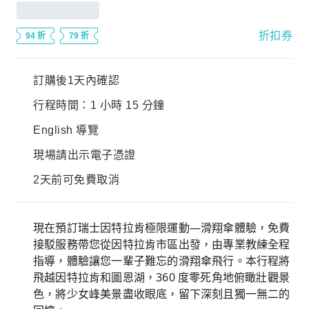
折扣券
94 折
79 折
訂購後1天內確認
行程時間：1 小時 15 分鐘
English 導覽
現場請出示電子憑證
2天前可免費取消
現在預訂瑞士因特拉肯極限運動—滑翔傘體驗，免費
接駁服務帶您從因特拉肯市區出發，由專業教練全程
指導，體驗讓您一輩子難忘的滑翔傘飛行。本行程將
飛越因特拉肯和圖恩湖，360 度零死角地俯瞰壯觀景
色，將少女峰美景盡收眼底，留下深刻且獨一無二的