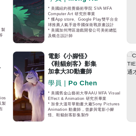
* 美國紐約視覺藝術學院 SVA MFA
Computer Art 研究所畢業
* 獲App store、Google Play
雙平台
全
球推薦人氣手遊
帝國保衛戰
原畫設計
) 製
* 美國加州灣區遊戲開發公司美術總監
等
及概念設計師
電影《小腳怪》
《鞋貓劍客》影集
計
加拿大3D動畫師
學員 |
Po Chen
* 美國舊金山藝術大學AAU MFA Visual
ios
Effect & Animation 研究所畢業
以製
* 加拿大溫哥華動畫大廠Sony Pictures
吉
Animation 動畫師，曾參與電影小腳
怪、鞋貓劍客影集製作