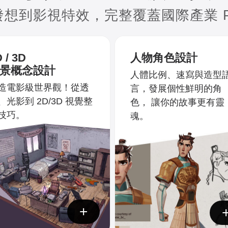
發想到影視特效，
完整覆蓋國際產業 Pi
 / 3D
人物角色設計
景概念設計
人體比例、速寫與造型
造電影級世界觀！從透
言，發展個性鮮明的角
、光影到 2D/3D 視覺整
色， 讓你的故事更有靈
技巧。
魂。
+