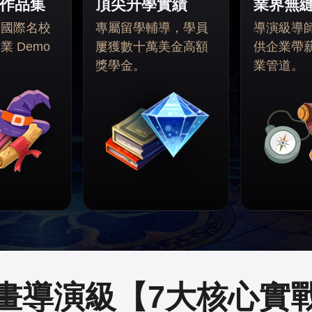
作品集
頂尖升學實績
業界無
投國際名校
專屬留學輔導，學員
導演級導
 Demo
屢獲數十萬美金高額
供企業帶
獎學金。
業管道。
畫導演級
【7大核心實