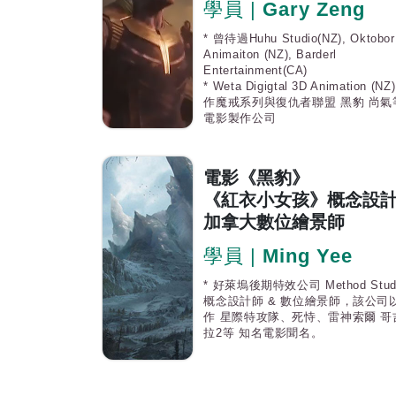
學員 |
Gary Zeng
* 曾待過Huhu Studio(NZ), Oktobor
Animaiton (NZ), Barderl
Entertainment(CA)
* Weta Digigtal 3D Animation (NZ
作魔戒系列與復仇者聯盟 黑豹 尚氣
電影製作公司
電影《黑豹》
《紅衣小女孩》
概念設
加拿大數位繪景師
學員 |
Ming Yee
* 好萊塢後期特效公司 Method Stud
概念設計師 & 數位繪景師，該公司
作 星際特攻隊、死恃、雷神索爾 哥
拉2等 知名電影聞名。