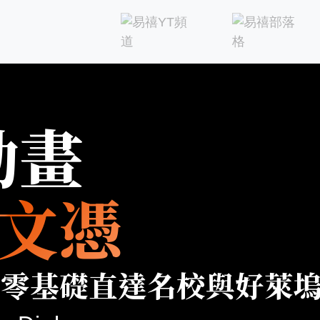
畫製作流程，帶你快速接軌國際
論是要申請國內外動畫藝術大學，或
12法則觀念帶起，掌握動畫前置、故
動畫
光、3D視覺特效與更多動畫後製技巧！
MAYA 3D 動畫、3D視覺合成
為國際3D動畫師，立即來電易禧洽詢
文憑
腳本, 角色設計、2D角色動畫、2D3D場景設計，AE, NUK
萊塢的動畫製作概念帶你進行創作，從觀念、手繪到實際數位
通過面試參與3D動畫工作實習。不論是未來要設計留學,
! 零基礎直達名校與好萊