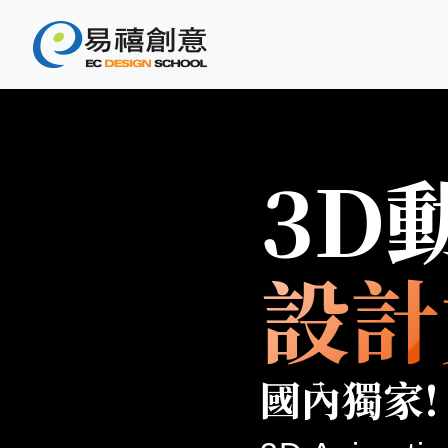
3D動畫設計文憑課程
3D動畫設計文憑，學習完整動
易禧創意3D動畫設計文憑課程，不
助您完成個人動畫作品集，從動畫的
3D
3D場景設計、3D模型製作、貼圖、打
業界動畫導演親自指導，教你如何活用
握動畫技術，更讓你懂得說故事!成
設計
台北動畫課程推薦，課程帶你掌握3D動畫創作心法，從故事編導、分鏡
架, 3D模型貼圖, 3D視覺合成特效, VFX,用好
設計。現在就加入課程學習，準備好作品集，還可以努力
工作，讓易禧幫助你向3D動畫產業人才的方向前進吧！
國內獨家