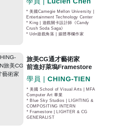
學員 |
Lucien Chen
* 美國Carnegie Mellon University |
Entertainment Technology Center
* King | 遊戲關卡設計師《Candy
Crush Soda Saga》
* Udn遊戲角落 | 媒體專欄作家
旅美CG通才藝術家
前進好萊塢Framestore
學員 |
CHING-TIEN
* 美國 School of Visual Arts | MFA
Computer Art 畢業
* Blue Sky Studios | LIGHTING &
COMPOSITING INTERN
* Framestore | LIGHTER & CG
GENERALIST