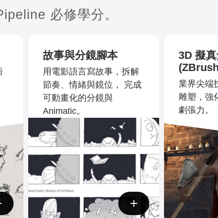
peline 必修學分。
故事與分鏡腳本
3D 擬
(ZBrush
語
用電影語言寫故事，拆解
業界尖端
節奏、情緒與鏡位， 完成
雕塑，強
可動畫化的分鏡與
劇張力。
Animatic。
+
+