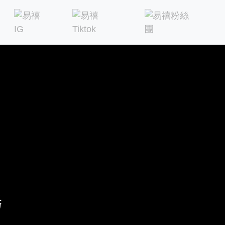
，進入國際動畫學界、產業界。
是要轉職就業進入動畫職場。我們協
事編導與分鏡腳本、角色設計、2D
Autodesk原廠認證教學中心，
特效、動態速寫、角色設計，不僅讓你掌
課程。
E, ZB, MAYA, Blender,3D建模, 打光, 骨
工具操作，由業界設計師與資深動畫導演帶你穩紮穩打入行動畫
 前進歐美設計名校，或是要直接進入動畫職場，找動畫
塢