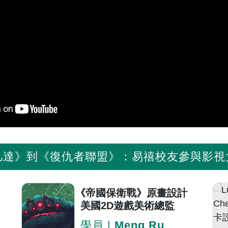
凡達》到《復仇者聯盟》：
易禧校友參與影視
《帝國保衛戰》原畫設計
美國2D遊戲美術總監
學員 |
Meng Ru