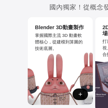
國內獨家！從概念
Blender
3D動畫製作
2D
場
掌握國際主流 3D 動畫軟
打
體核心，從建模到算圖的
視
技術底層。
合
+