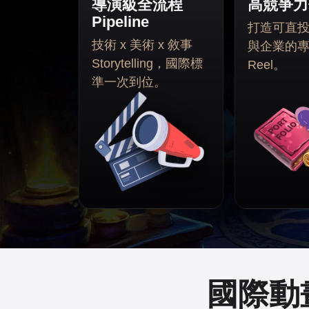
導演級全流程
高競爭力
Pipeline
打造可直
技術 x 美術 x 敘事
與企業的專業
Storytelling，國際標
Reel。
準一次到位。
國際動