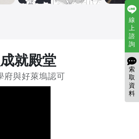
線
上
諮
詢
員成就殿堂
索
學府與好萊塢認可
取
資
料