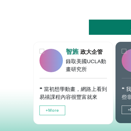
智旌
政大企管
錄取美國UCLA動
畫研究所
❝ 當初想學動畫，網路上看到
❝
易禧課程內容很豐富就來
些
了，最⼤的幫助應該是開啟
有
+
+More
了我對動畫這個領域不同⾯
禧
向的認識，讓我更加清楚知
課
道⾃⼰的⼼之所向 ❞
立