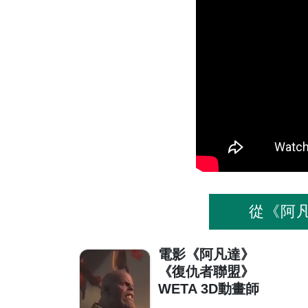
從《阿
電影《阿凡達》
《復仇者聯盟》
WETA 3D動畫師