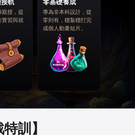
縫接軌
零基礎養成
師親授，提
專為非本科設計，從
薪實習與就
零到有，穩紮穩打完
成個人動畫短片。
戰特訓】