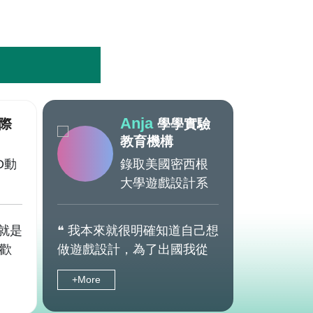
金
Anja
際
學學實驗
教育機構
D動
錄取美國密西根
大學遊戲設計系
就是
❝ 我本來就很明確知道自己想
❝ 我從小
歡
做遊戲設計，為了出國我從
也有在學
喜
高一就有計畫的在準備，來
士尼跟夢
+More
+More
觀
易禧上課之後，我才真的發
影，所以後
覺
現自己哪裡不足。老師們把
動畫，才決