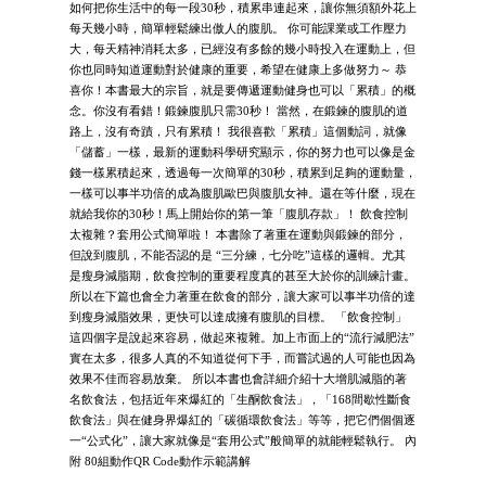
如何把你生活中的每一段30秒，積累串連起來，讓你無須額外花上
每天幾小時，簡單輕鬆練出傲人的腹肌。 你可能課業或工作壓力
大，每天精神消耗太多，已經沒有多餘的幾小時投入在運動上，但
你也同時知道運動對於健康的重要，希望在健康上多做努力～ 恭
喜你！本書最大的宗旨，就是要傳遞運動健身也可以「累積」的概
念。你沒有看錯！鍛鍊腹肌只需30秒！ 當然，在鍛鍊的腹肌的道
路上，沒有奇蹟，只有累積！ 我很喜歡「累積」這個動詞，就像
「儲蓄」一樣，最新的運動科學研究顯示，你的努力也可以像是金
錢一樣累積起來，透過每一次簡單的30秒，積累到足夠的運動量，
一樣可以事半功倍的成為腹肌歐巴與腹肌女神。還在等什麼，現在
就給我你的30秒！馬上開始你的第一筆「腹肌存款」！ 飲食控制
太複雜？套用公式簡單啦！ 本書除了著重在運動與鍛鍊的部分，
但說到腹肌，不能否認的是 “三分練，七分吃”這樣的邏輯。尤其
是瘦身減脂期，飲食控制的重要程度真的甚至大於你的訓練計畫。
所以在下篇也會全力著重在飲食的部分，讓大家可以事半功倍的達
到瘦身減脂效果，更快可以達成擁有腹肌的目標。 「飲食控制」
這四個字是說起來容易，做起來複雜。加上市面上的“流行減肥法”
實在太多，很多人真的不知道從何下手，而嘗試過的人可能也因為
效果不佳而容易放棄。 所以本書也會詳細介紹十大增肌減脂的著
名飲食法，包括近年來爆紅的「生酮飲食法」，「168間歇性斷食
飲食法」與在健身界爆紅的「碳循環飲食法」等等，把它們個個逐
一“公式化”，讓大家就像是“套用公式”般簡單的就能輕鬆執行。 內
附 80組動作QR Code動作示範講解