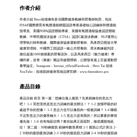
作者介紹
作者介紹 Hero祖雄擁有多項國際健身教練與營養師執照，包括
FISAF國際體育有氧體適能聯盟認證專業基礎核心訓練師和體適能
指導員、美國NSPA認證體能專家、美國有氧體適能協會認證體能
教練、中華民國游泳協會（CTSA）認證C級游泳教練、NLP運用心
理學執行師和教練、國際健身協會運動營養師、馬來西亞開放大學
健康管理師、中國勞工部認證一級公共營養師、滑水教練裁判證，
擔任超過1000個個案的營養諮詢，以及馬來西亞《魅力健康》專
欄作家，並替《康健》雜誌等媒體撰稿，公開發表過上百篇運動營
養學論文。Instagram：herotai_officialFacebook：Hero Tai 祖雄
YouTube：祖雄肌師健身英雄品牌官網：www.fitnesshero.pro
產品目錄
產品目錄 前言 第一篇：想練出傲人腹肌？先來鍛鍊你的意志力
吧！ 1-1 冥想竟然是意志力訓練的最佳辦法！？ 1-2 放慢呼吸的好
處超乎你的想像！ 1-3 意志力也可以像肌肉一樣被訓練？ 1-4 睡眠
不足對意志力的傷害極大！ 1-5 意志力是有限的！所以重要的事情
優先做！ 1-6 你有拖延症嗎？教你如果正面面對，徹底擺脫拖延
症！ 第二篇：30秒練腹肌 鍛鍊時數靠累積 2-1 腹肌公式計算法 2-
2 30秒的腹肌暖身訓練 2-3 30秒的腹肌肌力訓練 2-4 30秒的腹肌操