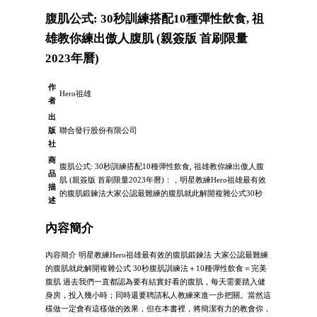
腹肌公式: 30秒訓練搭配10種彈性飲食, 祖
雄教你練出傲人腹肌 (親簽版 首刷限量
2023年曆)
作
Hero祖雄
者
出
版
聯合發行股份有限公司
社
商
腹肌公式: 30秒訓練搭配10種彈性飲食, 祖雄教你練出傲人腹
品
肌 (親簽版 首刷限量2023年曆)：，明星教練Hero祖雄最有效
描
的腹肌鍛鍊法大家公認最難練的腹肌就此解開複雜公式30秒
述
內容簡介
內容簡介 明星教練Hero祖雄最有效的腹肌鍛鍊法 大家公認最難練
的腹肌就此解開複雜公式 30秒腹肌訓練法＋10種彈性飲食＝完美
腹肌 過去我們一直都認為要有結實好看的腹肌，每天需要踏入健
身房，投入幾小時；同時還要聘請私人教練來進一步把關。當然這
樣做一定會有這樣做的效果，但在本書裡，將簡潔有力的教會你，