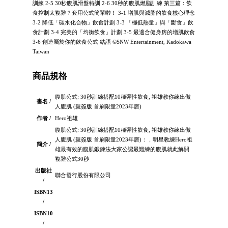
訓練 2-5 30秒腹肌滑盤特訓 2-6 30秒的腹肌燃脂訓練 第三篇：飲
食控制太複雜？套用公式簡單啦！ 3-1 增肌與減脂的飲食核心理念
3-2 降低「碳水化合物」飲食計劃 3-3 「極低熱量」與「斷食」飲
食計劃 3-4 完美的「均衡飲食」計劃 3-5 最適合健身房的增肌飲食
3-6 創造屬於你的飲食公式 結語 ©SNW Entertainment, Kadokawa
Taiwan
商品規格
腹肌公式: 30秒訓練搭配10種彈性飲食, 祖雄教你練出傲
書名 /
人腹肌 (親簽版 首刷限量2023年曆)
作者 /
Hero祖雄
腹肌公式: 30秒訓練搭配10種彈性飲食, 祖雄教你練出傲
人腹肌 (親簽版 首刷限量2023年曆)：，明星教練Hero祖
簡介 /
雄最有效的腹肌鍛鍊法大家公認最難練的腹肌就此解開
複雜公式30秒
出版社
聯合發行股份有限公司
/
ISBN13
/
ISBN10
/