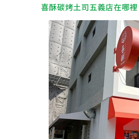
喜酥碳烤土司五義店在哪裡