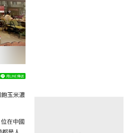
用LINE傳送
到飽玉米濃
！位在中國
帶都是人