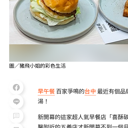
圖／豬飛小姐的彩色生活
早午餐
百家爭鳴的
台中
最近有個品
湯！
新開幕的這家超人氣早餐店「喜酥碳
醫附近的五義店才新開幕不到一個