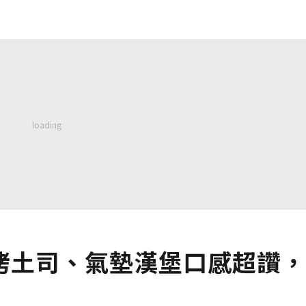
烤土司、氣墊漢堡口感超讚，