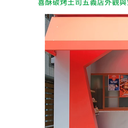
喜酥碳烤土司五義店外觀與