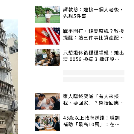
譚敦慈：迎接一個人老後，
先想5件事
戰爭開打，錢變廢紙？教授
提醒：這三件事比資產配置
更重要！
只想退休後穩穩領錢！她出
清 0056 換這 3 檔好股：
股價高點照樣買
家人臨終突喊「有人來接
我、要回家」？醫授回應方
式快學：避免抱憾終生
45歲以上政府送錢！職訓
補助「最高10萬」：在
職、待業都能申請