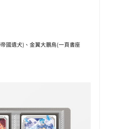
帝國遺犬)、金翼大鵬鳥(一頁書座