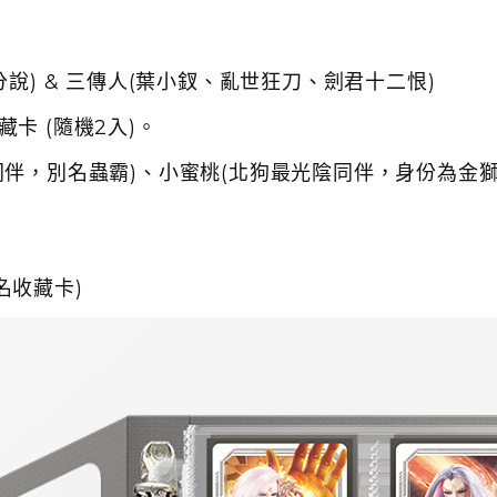
說) & 三傳人(葉小釵、亂世狂刀、劍君十二恨)
卡 (隨機2入)。
同伴，別名蟲霸)、小蜜桃(北狗最光陰同伴，身份為金獅
名收藏卡)