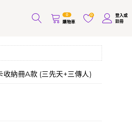
0
0
登入或
註冊
購物車
收納冊A款 (三先天+三傳人)