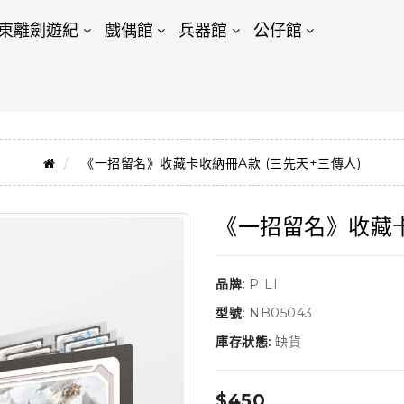
東離劍遊紀
戲偶館
兵器館
公仔館
《一招留名》收藏卡收納冊A款 (三先天+三傳人)
《一招留名》收藏卡
品牌:
PILI
型號:
NB05043
庫存狀態:
缺貨
$450