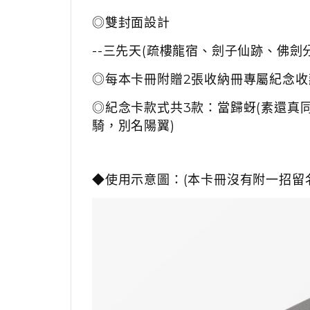
◎雙封面設計
--三先天(疏樓龍宿、劍子仙跡、佛劍分
◎
每本卡冊附贈2張收納冊專屬紀念收藏
◎
紀念卡款式共3款：當歸蚜(素還真
騎，別名陽翼)
◆使用示意圖：
(本卡冊沒有附一招留