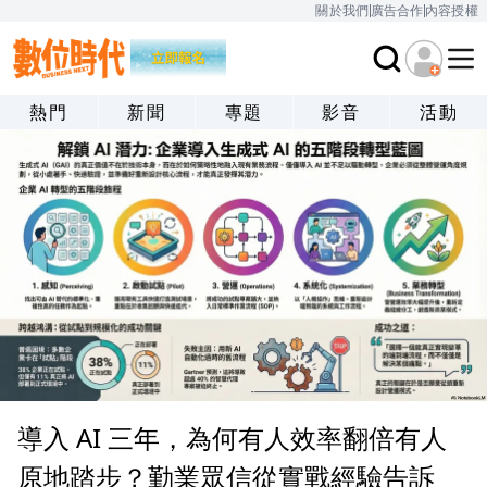
關於我們
廣告合作
內容授權
熱門
新聞
專題
影音
活動
導入 AI 三年，為何有人效率翻倍有人
原地踏步？勤業眾信從實戰經驗告訴