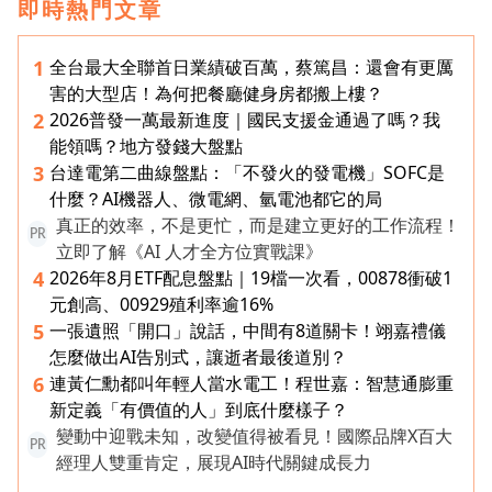
即時熱門文章
全台最大全聯首日業績破百萬，蔡篤昌：還會有更厲
1
害的大型店！為何把餐廳健身房都搬上樓？
2026普發一萬最新進度｜國民支援金通過了嗎？我
2
能領嗎？地方發錢大盤點
台達電第二曲線盤點：「不發火的發電機」SOFC是
3
什麼？AI機器人、微電網、氫電池都它的局
真正的效率，不是更忙，而是建立更好的工作流程！
PR
立即了解《AI 人才全方位實戰課》
2026年8月ETF配息盤點｜19檔一次看，00878衝破1
4
元創高、00929殖利率逾16%
一張遺照「開口」說話，中間有8道關卡！翊嘉禮儀
5
怎麼做出AI告別式，讓逝者最後道別？
連黃仁勳都叫年輕人當水電工！程世嘉：智慧通膨重
6
新定義「有價值的人」到底什麼樣子？
變動中迎戰未知，改變值得被看見！國際品牌X百大
PR
經理人雙重肯定，展現AI時代關鍵成長力