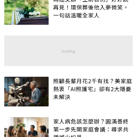
再見！環保葬後他入夢微笑，
一句話溫暖全家人
照顧長輩月花2千有找？美家庭
熱衷「AI照護宅」卻有2大隱憂
未解決
家人病危該怎麼辦？圓滿善終
第一步先開家庭會議：尋求共
識減少紛爭