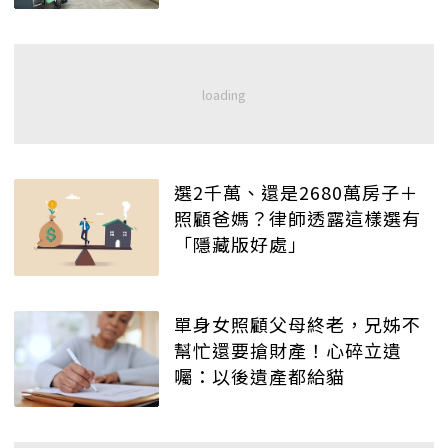
選2千萬、還是2680萬房子＋
照顧爸媽？律師透露這樣選有
「隱藏版好處」
單身女照顧父母終老，兄姊不
幫忙還要搶財產！心碎立遺
囑：以後遺產都給貓