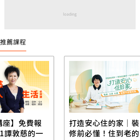
推薦課程
遺
報
打造安心住的家｜裝
財
一
修前必懂！住到老的
產