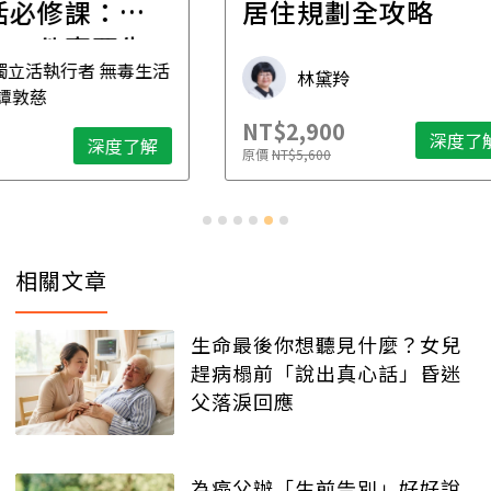
一
居住規劃全攻略
先
毒生活
林黛羚
NT$2,900
NT$
深度了解
了解
原價
NT$5,600
原價
N
相關文章
生命最後你想聽見什麼？女兒
趕病榻前「說出真心話」昏迷
父落淚回應
為癌父辦「生前告別」好好說