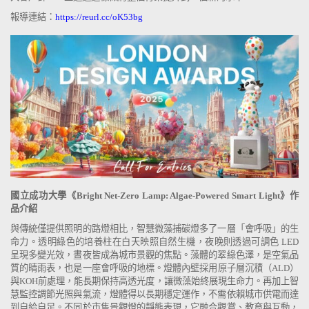
報導連結：
https://reurl.cc/oK53bg
國立成功大學《Bright Net-Zero Lamp: Algae-Powered Smart Light》作
品介紹
與傳統僅提供照明的路燈相比，智慧微藻捕碳燈多了一層「會呼吸」的生
命力。透明綠色的培養柱在白天映照自然生機，夜晚則透過可調色
LED
呈現多變光效，晝夜皆成為城市景觀的焦點。藻體的翠綠色澤，是空氣品
質的晴雨表，也是一座會呼吸的地標。燈體內壁採用原子層沉積（
ALD
）
與
KOH
前處理，能長期保持高透光度，讓微藻始終展現生命力。再加上智
慧監控調節光照與氣流，燈體得以長期穩定運作，不需依賴城市供電而達
到自給自足。不同於市售景觀燈的靜態表現，它融合觀賞、教育與互動，