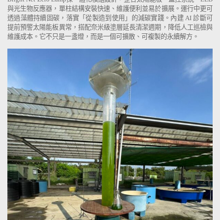
與光生物反應器，單柱結構安裝快速、維護便利並易於擴展。運行中更可
透過藻體持續固碳，落實「從製造到使用」的減碳實踐。內建
AI
診斷可
提前預警太陽能板異常，搭配奈米級塗層延長清潔週期，降低人工巡檢與
維護成本。它不只是一盞燈，而是一個可擴散、可複製的永續解方。