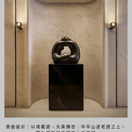
奧迪設計｜以境載道・大美傳世：中半山波老道之上，