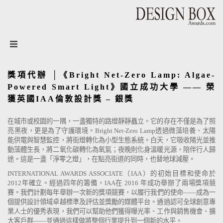
設計盒子DESIGN BOX
獎項代辦 │《Bright Net-Zero Lamp: Algae-
Powered Smart Light》國立成功大學 —— 榮
獲英國IAA倫敦設計獎 – 銀獎
在城市或校園的一隅，一盞獨特的路燈靜靜矗立。它的存在不僅是為了照
亮黑夜，更是為了守護環境。
Bright Net-Zero Lamp
透過微藻培養、太陽
能供電與智慧監控，將街燈轉化為小型生態系統。白天，它吸收陽光並推
動藻體生長，將二氧化碳轉化為氧氣；夜晚則化身溫暖光源，陪伴行人歸
途。這是一盞「淨零之燈」，在點亮街道的同時，也替地球減壓。
INTERNATIONAL AWARDS ASSOCIATE（IAA）的初始目標和使命於
2012年確立。經過四年的籌備，IAA在 2016 年成功舉辦了兩場獎項競
賽。我們計劃每年舉辦一次新的獎項競賽，以履行我們的使命——成為一
個提供設計領域卓越標準及評估並獎勵的媒體平台。通過認可全球創意專
業人士的優秀表現，我們可以幫助他們獲得曝光率、工作與銷售機會、擴
大客戶群——並通過這樣做將整個行業提升到一個新的水平。