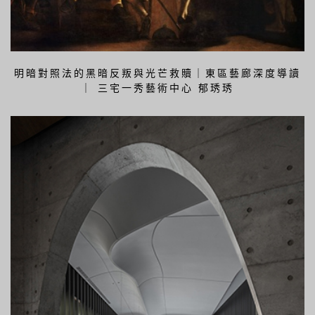
明暗對照法的黑暗反叛與光芒救贖｜東區藝廊深度導讀
｜ 三宅一秀藝術中心 郁琇琇