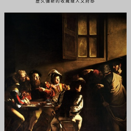
歷久彌新的收藏級人文府邸