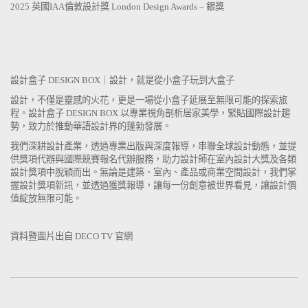
2025 英國IAA倫敦設計獎 London Design Awards – 銀獎
設計盒子 DESIGN BOX｜設計，就是從小盒子玩到大盒子
設計，不僅是靈感的火花，更是一場從小盒子延展至無限可能的探索旅
程。設計盒子 DESIGN BOX 以專業視角剖析居家美學，緊貼國際設計趨
勢，致力於推動華語設計界的蓬勃發展。
我們深耕設計產業，透過專業出版與深度報導，串聯全球設計動態，並提
供獎項代辦與國際競賽報名代辦服務，助力設計師在室內設計大獎及各類
設計獎項中脫穎而出。無論是建築、室內、產品或商業空間設計，我們掌
握設計獎項新訊，並透過獲獎報導，讓每一份創意被世界看見，讓設計價
值綻放無限可能。
資料暨圖片出自 DECO TV 官網