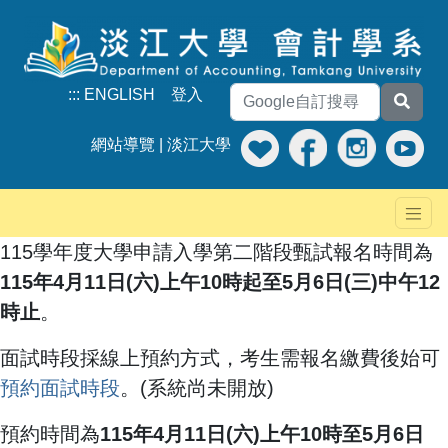
:::
ENGLISH
登入
網站導覽
|
淡江大學
115學年度大學申請入學第二階段甄試報名時間為
115
年4
月11
日(
六)
上午10
時起至5
月6
日(三
)中
午12
時止
。
面試時段採線上預約方式，考生需報名繳費後始可
預約面試時段
。(系統尚未開放)
預約時間為
115年4
月11
日(
六)
上午10
時至5
月6
日