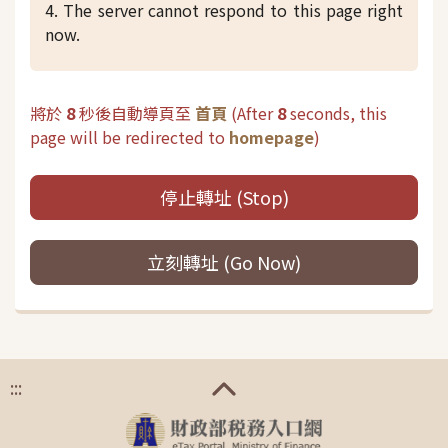
4. The server cannot respond to this page right
now.
將於
8
秒後自動導頁至
首頁
(
After
8
seconds, this
page will be redirected to
homepage
)
停止轉址 (Stop)
立刻轉址 (Go Now)
:::