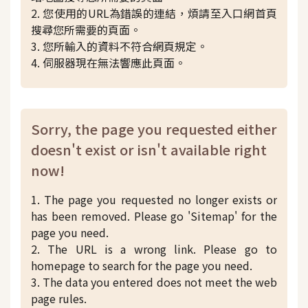
2. 您使用的URL為錯誤的連結，煩請至入口網首頁
搜尋您所需要的頁面。
3. 您所輸入的資料不符合網頁規定。
4. 伺服器現在無法響應此頁面。
Sorry, the page you requested either
doesn't exist or isn't available right
now!
1. The page you requested no longer exists or
has been removed. Please go 'Sitemap' for the
page you need.
2. The URL is a wrong link. Please go to
homepage to search for the page you need.
3. The data you entered does not meet the web
page rules.