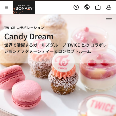
Skip to Content
Marriott Bonvoy
メニューを開く
ope
TWICE コラボレーション
Candy Dream
世界で活躍するガールズグループ TWICE との コラボレー
ションアフタヌーンティー＆コンセプトルーム