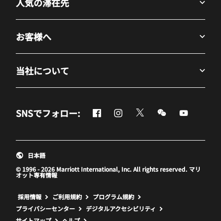
人気の滞在先
お客様へ
当社について
Facebook
Instagram
Twitter
Messenger
Youtube
SNSでフォロー:
新しいウィンドウで開く
新しいウィンドウで開く
新しいウィンドウで開
新しいウィンド
新しいウ
日本語
© 1996 - 2026 Marriott International, Inc. All rights reserved. マリ
オット専有情報
新しいウィンドウで開く
採用情報
ご利用規約
プログラム規約
プライバシーセンター
デジタルアクセシビリティ
サイトマップ
ヘルプ