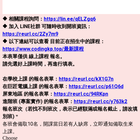
🔶 相關課程詢問：
https://lin.ee/qELZgq6
🔶 加入 LINE社群 可隨時收到開班資訊：
https://reurl.cc/2Zy7m9
🔶 以下連結可以查看 目前正在招生中的課程：
https://www.codingkp.top/最新課程
本表單僅供 線上課程 報名。
請先選好上課時間，再進行
填表。
在學校上課
的報名表單：
https://reurl.cc/kX1G7n
在巨匠電腦上課 的報名表單：
https://reurl.cc/p61Q6d
屏東地區 的報名表單：
https://reurl.cc/94RKpn
進階班 (專案實作) 的報名表單：
https://reurl.cc/y763k2
報名班次（若找不到班次，表示已經額滿或報名截止，請改填
別班)
*
各班會備取10名，開課當日若有人缺席，立即通知備取生來
上課。
Choose