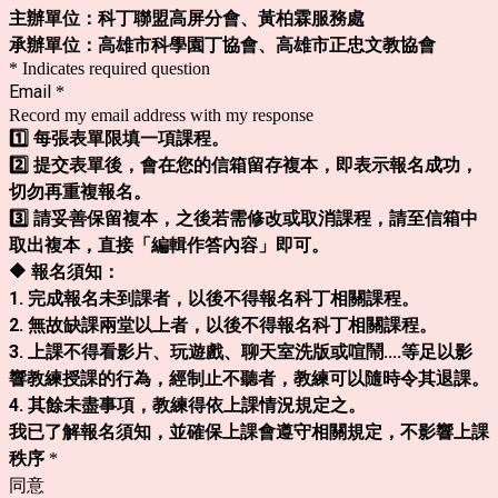
主辦單位：科丁聯盟高屏分會、黃柏霖服務處
承辦單位：高雄市科學園丁協會、高雄市正忠文教協會
* Indicates required question
Email
*
Record my email address with my response
1️⃣ 每張表單限填一項課程。
2️⃣ 提交表單後，會在您的信箱留存複本，即表示報名成功，
切勿再重複報名。
3️⃣ 請妥善保留複本，之後若需修改或取消課程，請至信箱中
取出複本，直接「編輯作答內容」即可。
🔶 報名須知：
1. 完成報名未到課者，以後不得報名科丁相關課程。
2. 無故缺課兩堂以上者，以後不得報名科丁相關課程。
3. 上課不得看影片、玩遊戲、聊天室洗版或喧鬧....等足以影
響教練授課的行為，經制止不聽者，教練可以隨時令其退課。
4. 其餘未盡事項，教練得依上課情況規定之。
我已了解報名須知，並確保上課會遵守相關規定，不影響上課
秩序
*
同意