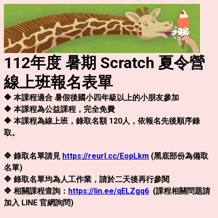
112年度 暑期 Scratch 夏令營
線上班報名表單
🔶 本課程適合 暑假後國小四年級以上的小朋友參加
🔶 本課程為公益課程，完全免費
🔶 本課程為線上班，錄取名額 120人，
依報名先後順序錄
取。
🔷 錄取名單請見
https://reurl.cc/EopLkm
(黑底部份為備取
名單)
🔷 錄取名單均為人工作業，請於二天後再行參閱
🔷 相關課程查詢：
https://lin.ee/qELZgq6
(課程相關問題請
加入 LINE 官網詢問)