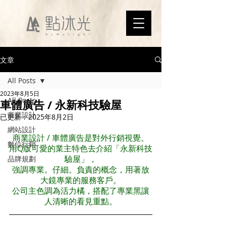
文章
All Posts
2023年8月5日
All Posts
車體廣告 / 永新科技驗屋
商業設計
已更新：
2025年8月2日
網站設計
商業設計 / 車體廣告是對外行銷視覺。
數位行銷
用Q版可愛的業主特色去介紹「永新科技
驗屋」，
品牌規劃
強調專業。仔細。負責的概念，用著放
大鏡專業的服務客戶。
公司主色調為活力橘，搭配了專業黑讓
人清晰的看見重點。