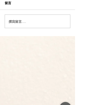
留言
主視覺設計|「港澳居民來
主視覺提案 | 
撰寫留言......
臺定居」座談會
年華