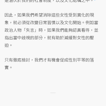
是潛伏於我們的社會制度，以及文化結構之中。
因此，如果我們希望消除這些女性受到異化的現
象，就必須從改變日常習慣以及文化開始。例如當
政治人物「失言」時，如果我們能夠認真看待，並
指出當中歧視的部分，就有助於減緩對女性的壓
迫。
只有徹底檢討，我們才有機會促成性別平等的落
實。