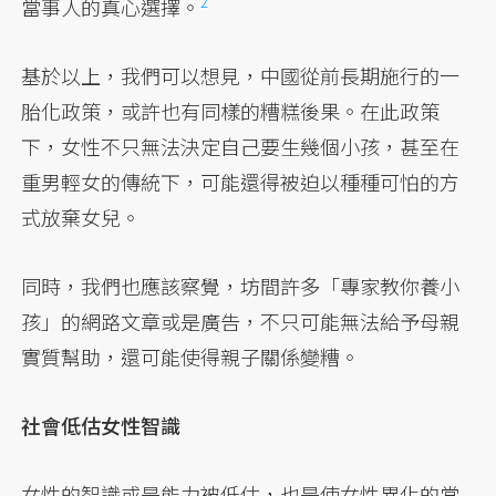
2
當事人的真心選擇。
基於以上，我們可以想見，中國從前長期施行的一
胎化政策，或許也有同樣的糟糕後果。在此政策
下，女性不只無法決定自己要生幾個小孩，甚至在
重男輕女的傳統下，可能還得被迫以種種可怕的方
式放棄女兒。
同時，我們也應該察覺，坊間許多「專家教你養小
孩」的網路文章或是廣告，不只可能無法給予母親
實質幫助，還可能使得親子關係變糟。
社會低估女性智識
女性的智識或是能力被低估，也是使女性異化的常