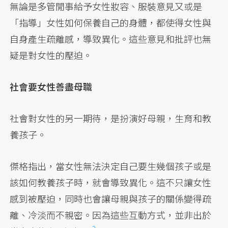
無論是多管閒事給予女性妝容、服裝意見又或是
「指導」女性如何保養自己的身體，都使得女性與
自身產生疏離感，導致異化。這些意見和批評也無
疑是對女性的壓迫。
社會要女性善盡母職
社會對女性的另一期待，是扮演好母親，生育和教
養孩子。
傑格指出，當女性無法決定自己要生幾個孩子或是
該如何教養孩子時，就會導致異化。這不只讓女性
感到被壓迫，同時也會讓母親與孩子的關係變得疏
離、冷淡而不親密。因為這些互動方式，並非出於