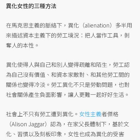
異化女性的三種方法
在馬克思主義的脈絡下，異化（alienation）多半用
來描述資本主義下的勞工境況：把人當作工具，剝
奪人的本性。
異化使得人與自己和別人變得疏離和陌生，勞工認
為自己沒有價值、和資本家敵對、和其他勞工間的
關係也變得冷淡。勞工異化不只是勞動問題，也對
社會關係產生負面影響，讓人更難一起好好生活。
社會上不只有勞工遭到異化。
女性主義
者傑格
（Alison Jaggar）認為，在家父長體制下，基於文
化、習慣以及刻板印象，女性也成為異化的受害