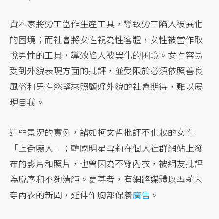
資本家將勞工當作生產工具，導致勞工陷入被異化
的困境；而社會將女性視為性客體，女性被當作取
悅男性的工具，導致陷入被異化的困境。女性容易
受到外貌表現方面的批評，並受限於必須依照善良
風俗和男性慾望來照顧好外貌的社會期待，難以展
現自我。
這些景況的實例，諸如柯文哲批評不化妝的女性
「上街嚇人」；韓國明星雪莉在個人社群網站上發
布的影片和照片，也曾因為不穿內衣，被網友批評
為脫序和不夠清純。更甚者，有網路媒體以雪莉未
穿內衣的新聞，延伸作胸部保養
廣告
。