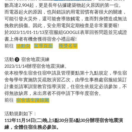
數高達
起，更是長年佔據建築物起火原因的第一位。
2,904
而電器起火的原因，也與錯誤的用電習慣有著很大的關連，
可能引發火災外，還可能會導致觸電，進而對身體造成無法
挽救的損傷。因此，安全用電與定期檢查是非常重要喔
!
於
至宿服組
表單回答問題並完成證
2023/11/01-11/13
GOOGLE
書上傳者有機會獲得宿舍小禮品喔
!
前往
宣導頁面
活動頁
獲獎名單
活動
宿舍地震演練
❸
辦理宿舍地震演練。
2023/11/14
依本校學生宿舍住宿申請及管理要點第十九點規定，學生宿
舍每學年實施防災疏散演習乙次，由學生事務處宿服組策訂
計畫並請軍訓室教官指導演習，住宿生依規定必須參加，不
得無故缺席，未出席者不得申請下學年度宿舍。
前往
宿舍逃生路線圖
活動規劃如下：
112年11月14日(二)晚上5點30分至6點30分辦理宿舍地震演
練，全體住宿生務必參加。