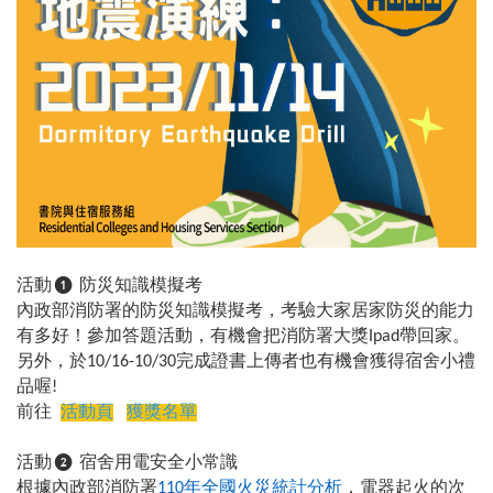
活動
防災知識模擬考
❶
內政部消防署的防災知識模擬考，考驗大家居家防災的能力
有多好！參加答題活動，有機會把消防署大獎
帶回家。
Ipad
另外，於
完成證書上傳者也有機會獲得宿舍小禮
10/16-10/30
品喔
!
前往
活動頁
獲獎名單
活動
宿舍用電安全小常識
❷
根據內政部消防署
年全國火災統計分析
，電器起火的次
110