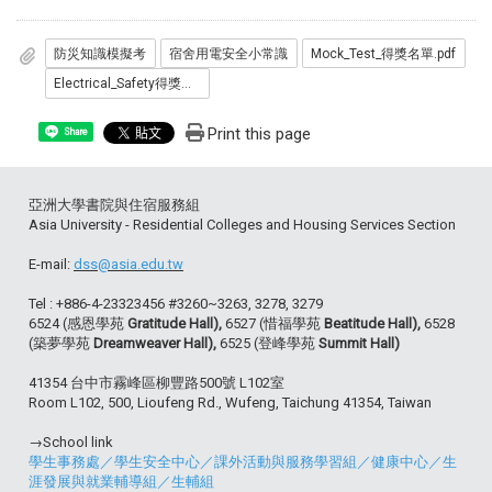
防災知識模擬考
宿舍用電安全小常識
Mock_Test_得獎名單.pdf
Electrical_Safety得獎名單.pdf
Print this page
Share
亞洲大學書院與住宿服務組
Asia University - Residential Colleges and Housing Services Section
E-mail:
dss@asia.edu.tw
Tel : +886-4-23323456 #3260~3263, 3278, 3279
6524 (感恩學苑
Gratitude Hall),
6527 (惜福學苑
Beatitude Hall),
6528
(築夢學苑
Dreamweaver Hall),
6525 (登峰學苑
Summit Hall)
41354 台中市霧峰區柳豐路500號 L102室
Room L102, 500, Lioufeng Rd., Wufeng, Taichung 41354, Taiwan
→School link
學生事務處
／
學生安全中心
／
課外活動與服務學習組
／
健康中心
／
生
涯發展與就業輔導組
／
生輔組