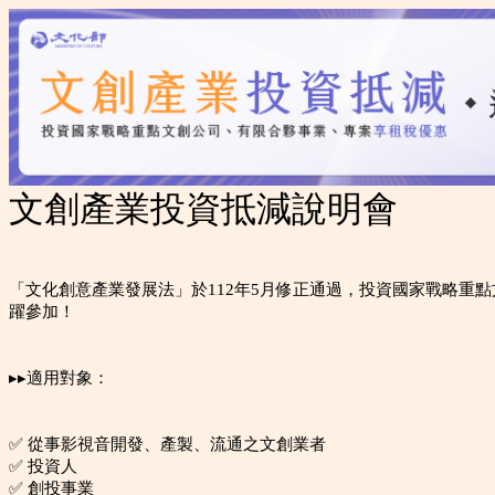
文創產業投資抵減說明會
「文化創意產業發展法」於112年5月修正通過，投資國家戰略重
躍參加！
▸▸適用對象：
✅ 從事影視音開發、產製、流通之文創業者
✅ 投資人
✅ 創投事業