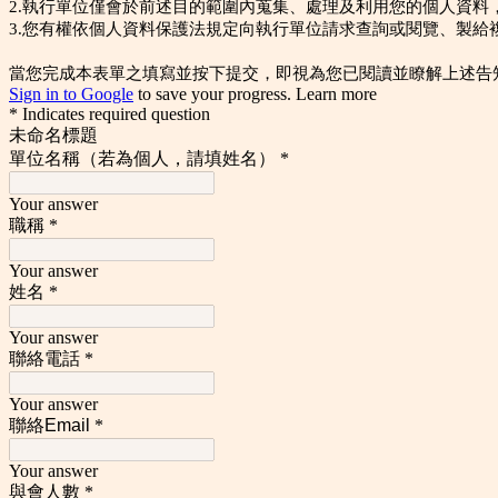
2.執行單位僅會於前述目的範圍內蒐集、處理及利用您的個人資料
3.您有權依個人資料保護法規定向執行單位請求查詢或閱覽、製給
當您完成本表單之填寫並按下提交，即視為您已閱讀並瞭解上述告
Sign in to Google
to save your progress.
Learn more
* Indicates required question
未命名標題
單位名稱（
若為個人，請填姓名）
*
Your answer
職稱
*
Your answer
姓名
*
Your answer
聯絡電話
*
Your answer
聯絡Email
*
Your answer
與會人數
*