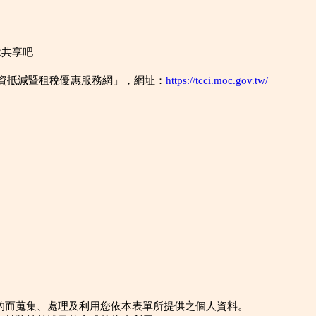
02共享吧
資抵減暨租稅優惠服務網」，網址：
https://tcci.moc.gov.tw/
的而蒐集、處理及利用您依本表單所提供之個人資料。