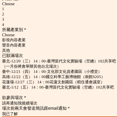
Choose
1
2
3
4
所屬產業別
*
Choose
影視內容產業
聲音內容產業
其他
已額滿場次
臺北-12/20（三） 14：00-臺灣當代文化實驗場（空總）102共享吧
（一月份將會舉辦其他台北場次）
臺中-12/21（四） 14：00-文化部文化資產園區（小禮堂）
高雄-12/22（五） 14：00國立科學工藝博物館（南館S205）
花蓮場-12/27（三） 14：00花蓮文創園區（稻住通會議室）
臺北-1/12（五） 14：00-臺灣當代文化實驗場（空總）102共享吧
欲參與場次
*
請再通知我後續場次
場次前兩天會發送簡訊跟email通知
*
我已了解