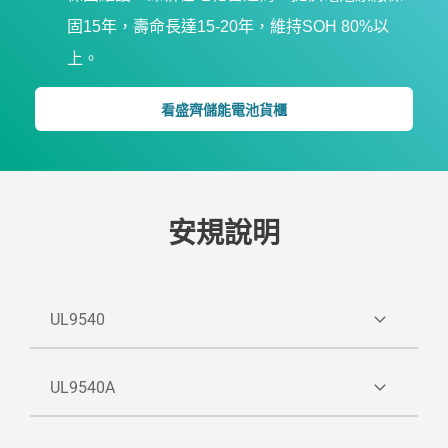
固15年，壽命長達15-20年，維持SOH 80%以
上。
看盛齊儲能電池貨櫃
安規說明
UL9540
UL9540 測試主要分為三大塊：常規電氣測試、環
UL9540A
境測試、溫升測試。