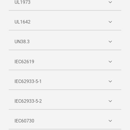
UL 9540A 的測試報告主要從四個層級對儲能系統
UL1973
UL 9540 為儲能系統的安全性標準，並無限定使
熱失控蔓延的情況進行評估，包括電芯、模塊、
用的電池系統種類，該標準包含結構要求與試驗
機櫃、安裝層級測試。
適用於意旨安裝在車內或有遮蓋的室內等鐵路變
UL1642
要求； UL 9540為美國與加拿大的國家標準。
電站等位置。輕型電動軌道（LER）應用和固定軌
UL針對儲能系統的火災與爆炸防護提出UL
道應用，例如軌道變電站。
意旨電池用作能量來源的一次（不可重複充電）
UN38.3
9540A，藉由熱失控時儲能系統的火災特性，評
和二次（可重複充電）鋰電池。 這些電池包括金
估儲能系統需要的防護措施。
這些電能存儲系統可以利用自火車上動能作為充
屬Li 或Li 合金，或Li 離子，電池可以由一個單獨
指在聯合國針對危險品運輸專門製定的《聯合國
IEC62619
電的能源，在停電期間將車輛移動到最近車站的
的單體電池、兩個或兩個以上單體電池通過串
危險物品運輸試驗和標準手冊》的第3部分38. 3
緊急電源。並適用於大型且固定型的能量存儲系
聯、並聯或串/並聯方式構成。 它們通過不可逆或
款，即要求鋰電池運輸前，必須要通過高度模
是針對儲能和工業用鋰離子電池的安全標準，包
IEC62933-5-1
統，例太陽能、風力發電或UPS等。
可逆的化學反應將化學能轉換為電能。
擬、高低溫循環、振動試驗、衝擊試驗、 55℃外
含鋰離子電池芯和電池包的安全評估，定義工業
短路、撞擊試驗、過充電試驗、強制放電試驗，
用的二次鋰電池芯與電池組的性能要求。
該標準之主要目的為確保儲能系統在公用事業公
IEC62933-5-2
以各種手段模擬電池遭到各種濫用，如短路, 過充,
才能保證鋰電池運輸安全。
司、系統集成商、運營商和最終用戶的使用安
過放, 撞擊, 落摔等, 確保電池上述情況中不會發生
全；其也拆解並評估儲能系統中所使用的相關零
規定儲能系統對於現場操作人員的安全要求，且
IEC60730
爆炸, 起火, 漏液等可能造成危害之情形。
組件之互相搭配安全。
評估併網儲能系統在運作中與周圍環境之安全問