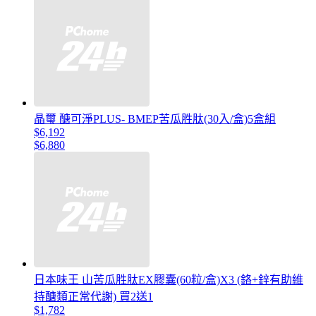
晶璽 醣可淨PLUS- BMEP苦瓜胜肽(30入/盒)5盒組
$6,192
$6,880
日本味王 山苦瓜胜肽EX膠囊(60粒/盒)X3 (鉻+鋅有助維
持醣類正常代謝) 買2送1
$1,782