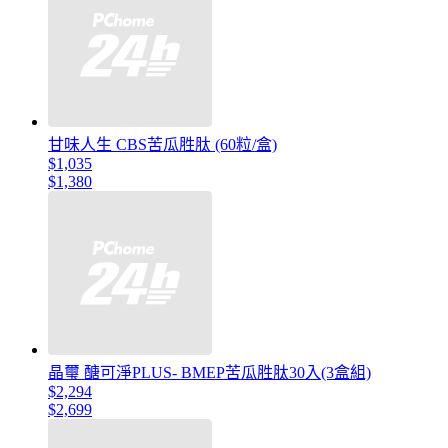
甘味人生 CBS苦瓜胜肽 (60粒/盒)
$1,035
$1,380
晶璽 醣可淨PLUS- BMEP苦瓜胜肽30入(3盒組)
$2,294
$2,699