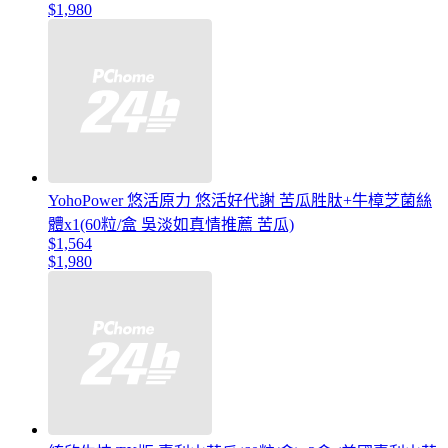
$1,980
YohoPower 悠活原力 悠活好代謝 苦瓜胜肽+牛樟芝菌絲
體x1(60粒/盒 吳淡如真情推薦 苦瓜)
$1,564
$1,980