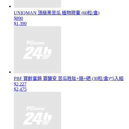
UNIQMAN 頂級黑苦瓜 植物膠囊 (60粒/盒)
$890
$1,390
PBF 寶齡富錦 寶醣安 苦瓜胜肽+鉻+硒 (30粒/盒)*5入組
$2,227
$2,475