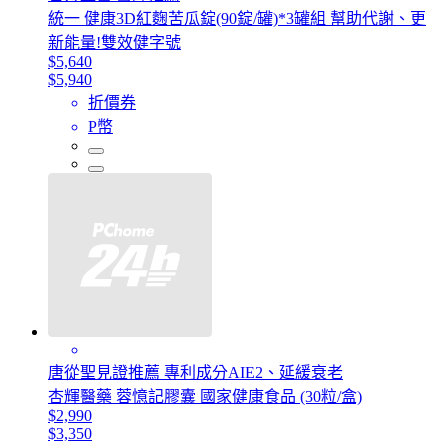
統一 健康3D紅麴苦瓜錠(90錠/罐)*3罐組 幫助代謝、更
新能量!雙效健字號
$5,640
$5,940
折價券
P幣
唐從聖見證推薦 專利成分AIE2、延緩衰老
杏輝醫藥 蓉憶記膠囊 國家健康食品 (30粒/盒)
$2,990
$3,350