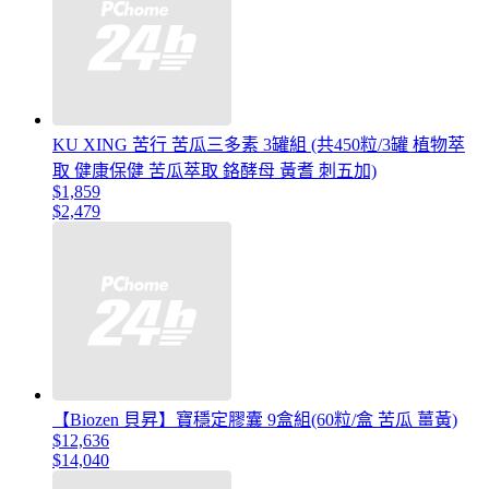
KU XING 苦行 苦瓜三多素 3罐組 (共450粒/3罐 植物萃
取 健康保健 苦瓜萃取 鉻酵母 黃耆 刺五加)
$1,859
$2,479
【Biozen 貝昇】寶穩定膠囊 9盒組(60粒/盒 苦瓜 薑黃)
$12,636
$14,040