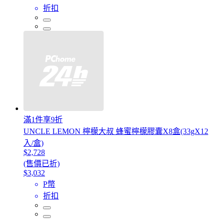
折扣
滿1件享9折
UNCLE LEMON 檸檬大叔 蜂蜜檸檬膠囊X8盒(33gX12
入/盒)
$2,728
(售價已折)
$3,032
P幣
折扣