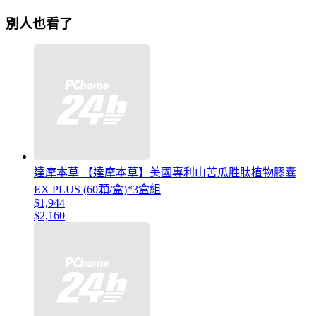
別人也看了
達摩本草 【達摩本草】美國專利山苦瓜胜肽植物膠囊
EX PLUS (60顆/盒)*3盒組
$1,944
$2,160