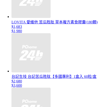
LOVITA 愛維他 苦瓜胜肽 草本複方素食膠囊(180顆)
$1,683
$1,980
台記生技 台記苦瓜胜肽【多國專利】1盒入 60粒/盒
$2,680
$3,600