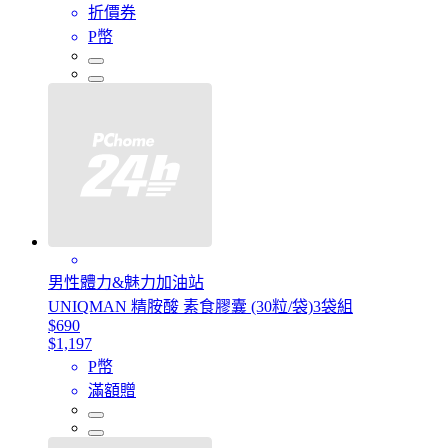
折價券
P幣
男性體力&魅力加油站
UNIQMAN 精胺酸 素食膠囊 (30粒/袋)3袋組
$690
$1,197
P幣
滿額贈