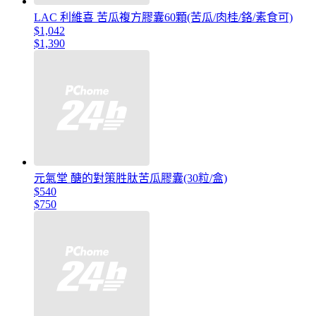
LAC 利維喜 苦瓜複方膠囊60顆(苦瓜/肉桂/鉻/素食可)
$1,042
$1,390
元氣堂 醣的對策胜肽苦瓜膠囊(30粒/盒)
$540
$750