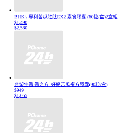
BHK's 專利苦瓜胜肽EX2 素食膠囊 (60粒/盒)2盒組
$1,490
$2,580
台塑生醫 醫之方_好鉻苦瓜複方膠囊(90粒/盒)
$949
$1,055