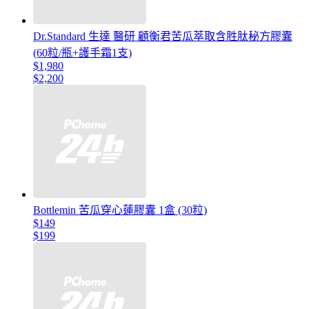
Dr.Standard 生達 醫研 顧衡君苦瓜萃取含胜肽秘方膠囊
(60粒/瓶+護手霜1支)
$1,980
$2,200
Bottlemin 苦瓜穿心蓮膠囊 1盒 (30粒)
$149
$199