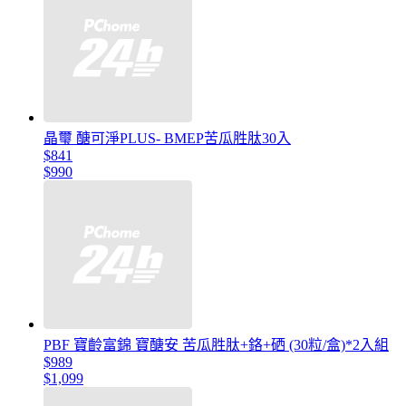
晶璽 醣可淨PLUS- BMEP苦瓜胜肽30入
$841
$990
PBF 寶齡富錦 寶醣安 苦瓜胜肽+鉻+硒 (30粒/盒)*2入組
$989
$1,099