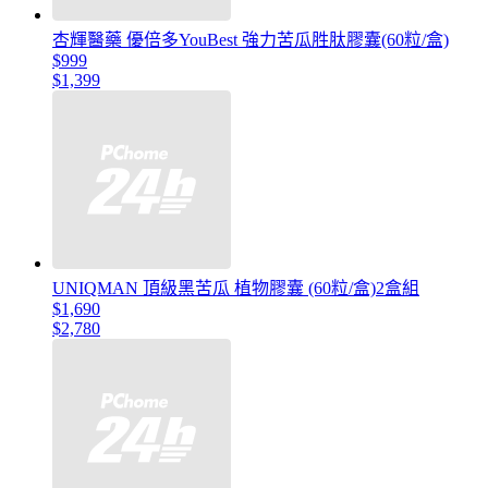
杏輝醫藥 優倍多YouBest 強力苦瓜胜肽膠囊(60粒/盒)
$999
$1,399
UNIQMAN 頂級黑苦瓜 植物膠囊 (60粒/盒)2盒組
$1,690
$2,780