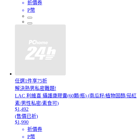
折價券
P幣
任選1件享75折
解決熟男私密難題!
LAC 利維喜 攝護康膠囊(60顆/瓶) (南瓜籽/植物固醇/茄紅
素/男性私密/素食可)
$1,492
(售價已折)
$1,990
折價券
P幣