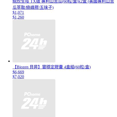
統欣生技 TX版 專利山苦瓜(60粒/盒)x2盒 (美國專利山苦
瓜萃取/綠峰膠/五味子)
$1,071
$1,260
【Biozen 貝昇】寶穩定膠囊 4盒組(60粒/盒)
$6,669
$7,020