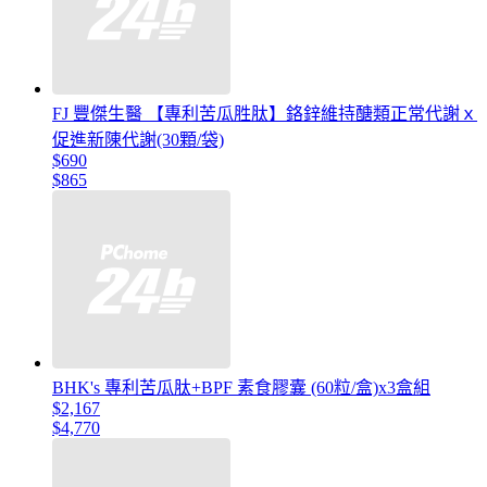
FJ 豐傑生醫 【專利苦瓜胜肽】鉻鋅維持醣類正常代謝ｘ
促進新陳代謝(30顆/袋)
$690
$865
BHK's 專利苦瓜肽+BPF 素食膠囊 (60粒/盒)x3盒組
$2,167
$4,770