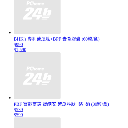
BHK's 專利苦瓜肽+BPF 素食膠囊 (60粒/盒)
$990
$1,590
PBF 寶齡富錦 寶醣安 苦瓜胜肽+鉻+硒 (30粒/盒)
$539
$599