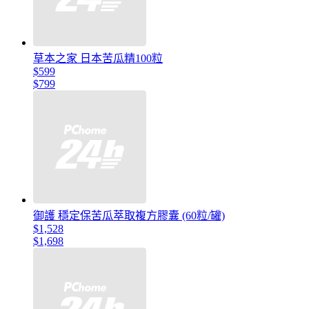
草本之家 日本苦瓜精100粒
$599
$799
御護 穩定保苦瓜萃取複方膠囊 (60粒/罐)
$1,528
$1,698