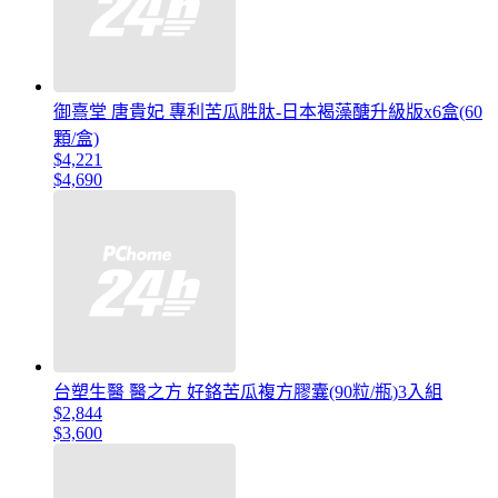
御熹堂 唐貴妃 專利苦瓜胜肽-日本褐藻醣升級版x6盒(60
顆/盒)
$4,221
$4,690
台塑生醫 醫之方 好鉻苦瓜複方膠囊(90粒/瓶)3入組
$2,844
$3,600