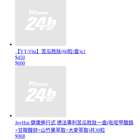
【YT-Vita】苦瓜胜肽(60粒/盒)x1
$450
$600
JoyHui 健康進行式 德法專利苦瓜胜肽一盒(吡啶甲酸鉻
+甘胺酸鋅+山竹果萃取+大麥萃取)共30粒
$968