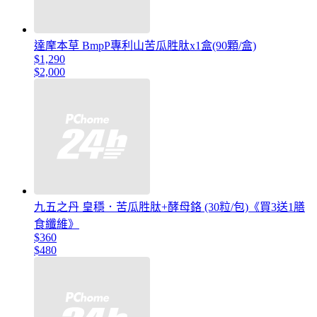
達摩本草 BmpP專利山苦瓜胜肽x1盒(90顆/盒)
$1,290
$2,000
九五之丹 皇穩．苦瓜胜肽+酵母鉻 (30粒/包)《買3送1膳
食纖維》
$360
$480