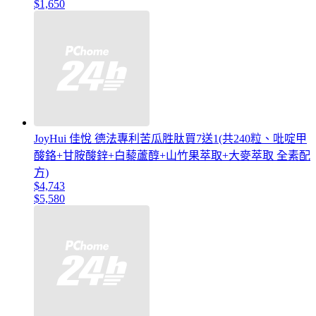
$1,650
JoyHui 佳悅 德法專利苦瓜胜肽買7送1(共240粒、吡啶甲
酸鉻+甘胺酸鋅+白藜蘆醇+山竹果萃取+大麥萃取 全素配
方)
$4,743
$5,580