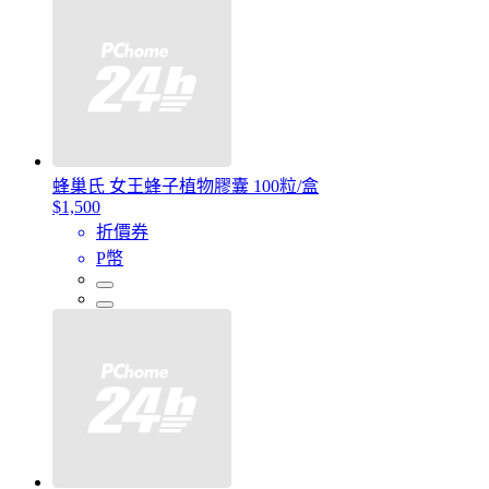
蜂巢氏 女王蜂子植物膠囊 100粒/盒
$1,500
折價券
P幣