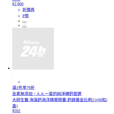
$2,900
折價券
P幣
滿1件享79折
全素無添加、A.A.一星的純淨補鈣首選
大研生醫 海藻鈣海洋精華膠囊-鈣鎂黃金比例2:1(60粒/
盒)
$592