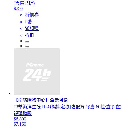
(售價已折)
$750
折價券
P幣
滿額贈
折扣
【南紡購物中心】全素可食
中華海洋生技 Hi-Q褐抑定-加強配方 膠囊 60粒/盒 (2盒)
褐藻醣膠
$6,800
$7,160