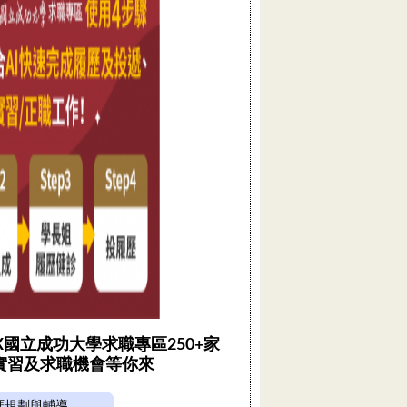
 X國立成功大學求職專區250+家
實習及求職機會等你來
涯規劃與輔導