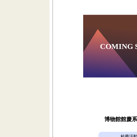
博物館館慶
校慶活