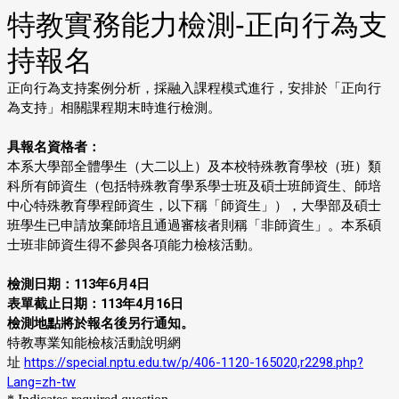
特教實務能力檢測-正向行為支
持報名
正向行為支持案例分析，採融入課程模式進行，安排於「正向行
為支持」相關課程期末時進行檢測。
具報名資格者：
本系大學部全體學生（大二以上）及本校特殊教育學校（班）類
科所有師資生（包括特殊教育學系學士班及碩士班師資生、師培
中心特殊教育學程師資生，以下稱「師資生」），大學部及碩士
班學生已申請放棄師培且通過審核者則稱「非師資生」。本系碩
士班非師資生得不參與各項能力檢核活動。
檢測日期：113年6月4日
表單截止日期：113年4月16日
檢測地點將於報名後另行通知。
特教專業知能檢核活動說明網
址
https://special.nptu.edu.tw/p/406-1120-165020,r2298.php?
Lang=zh-tw