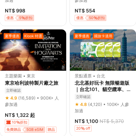
加過
參加過
NT$ 998
NT$ 554
優惠
5
折扣
優惠
50
折扣
夏季優惠
Klook 特選
夏季優惠
國旅卡適用
主題樂園 • 東京
景點通票 • 台北
東京哈利波特製片廠之旅
北北基好玩卡 無限暢遊版
｜台北101、貓空纜車、
立即確認
動物園、九份(十分)、野
立即確認
★ 4.9
(16,589)
• 900K+ 人
柳 含免費交通體驗
參加過
★ 4.8
(4,120)
• 100K+ 人參
加過
NT$ 1,322
起
NT$ 1,100
NT$ 5,370
10
折扣
20
off
免費贈品
5GB eSIM
贈品