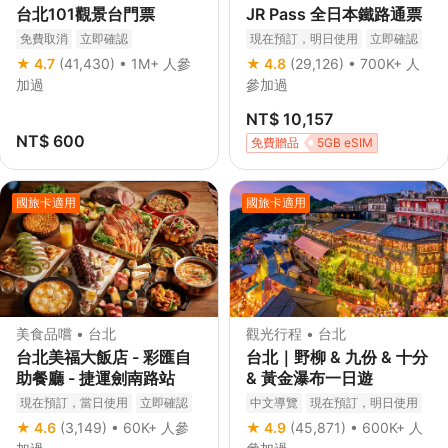
台北101觀景台門票
JR Pass 全日本鐵路通票
免費取消
立即確認
現在預訂，明日使用
立即確認
★ 4.7
(41,430)
• 1M+ 人參
★ 4.8
(29,126)
• 700K+ 人
加過
參加過
NT$ 10,157
NT$ 600
免費贈品
5GB eSIM
國旅卡適用
國旅卡適用
美食品嚐 • 台北
觀光行程 • 台北
台北美福大飯店 - 彩匯自
台北｜野柳 & 九份 & 十分
助餐廳 - 捷運劍南路站
& 黃金瀑布一日遊
現在預訂，當日使用
立即確認
中文導覽
現在預訂，明日使用
飯店接送
私人遊
免費取消
★ 4.6
(3,149)
• 60K+ 人參
★ 4.9
(45,871)
• 600K+ 人
立即確認