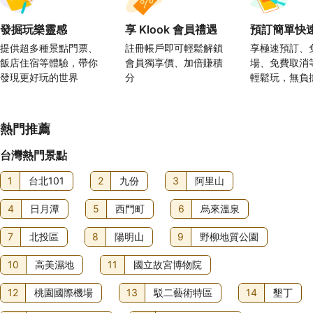
發掘玩樂靈感
享 Klook 會員禮遇
預訂簡單快
提供超多種景點門票、
註冊帳戶即可輕鬆解鎖
享極速預訂、
飯店住宿等體驗，帶你
會員獨享價、加倍賺積
場、免費取消
發現更好玩的世界
分
輕鬆玩，無負
熱門推薦
台灣熱門景點
1
台北101
2
九份
3
阿里山
4
日月潭
5
西門町
6
烏來溫泉
7
北投區
8
陽明山
9
野柳地質公園
10
高美濕地
11
國立故宮博物院
12
桃園國際機場
13
駁二藝術特區
14
墾丁