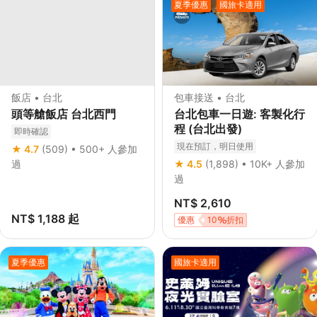
夏季優惠
國旅卡適用
飯店 • 台北
包車接送 • 台北
頭等艙飯店 台北西門
台北包車一日遊: 客製化行
程 (台北出發)
即時確認
現在預訂，明日使用
★ 4.7
(509)
• 500+ 人參加
客製化包車遊
免費取消
過
★ 4.5
(1,898)
• 10K+ 人參加
立即確認
過
NT$ 2,610
NT$ 1,188
起
優惠
10
折扣
夏季優惠
國旅卡適用