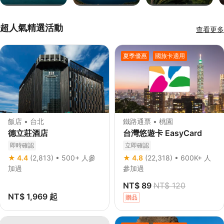
超人氣精選活動
查看更多
夏季優惠
國旅卡適用
飯店 • 台北
鐵路通票 • 桃園
德立莊酒店
台灣悠遊卡 EasyCard
即時確認
立即確認
★ 4.4
(2,813)
• 500+ 人參
★ 4.8
(22,318)
• 600K+ 人
加過
參加過
NT$ 89
NT$ 120
NT$ 1,969
起
贈品