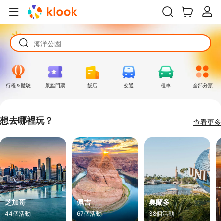
日本esim
大阪環球影城
海洋公園
日本esim
大阪環球影城
行程＆體驗
景點門票
飯店
交通
租車
全部分類
想去哪裡玩？
查看更多
芝加哥
佩吉
奧蘭多
44個活動
67個活動
38個活動