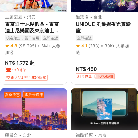
主題樂園 • 浦安
遊樂場 • 台北
東京迪士尼度假區 - 東京
UNIQUE 史萊姆夜光實驗
迪士尼樂園及東京迪士尼
室
海洋門票
現在預訂，當日使用
立即確認
立即確認
★ 4.8
(98,295)
• 6M+ 人參
★ 4.1
(283)
• 30K+ 人參加
加過
過
NT$ 1,772
起
NT$ 450
10
折扣
組合優惠
16
折扣
交通商品JPY 1,600折扣
交通商品JPY 1,000折扣
夏季優惠
國旅卡適用
觀景台 • 台北
鐵路通票 • 東京