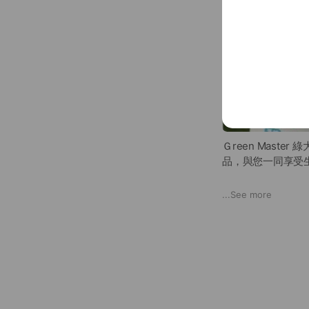
Ｇreen Mas
品，與您一同享受
我們深耕「室內潔
...
See more
🌐 綠大師官網｜
ht
📞 客 服 專 線｜ 08