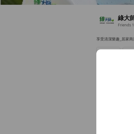
綠大師 
Friends
1
享受清潔樂趣_居家商
Chat
帳號簡介