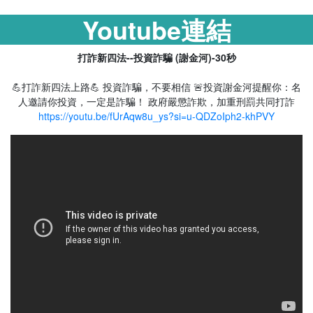
Youtube連結
打詐新四法--投資詐騙 (謝金河)-30秒
💪打詐新四法上路💪 投資詐騙，不要相信 🚨投資謝金河提醒你：名
人邀請你投資，一定是詐騙！ 政府嚴懲詐欺，加重刑罰共同打詐
https://youtu.be/fUrAqw8u_ys?si=u-QDZoIph2-khPVY