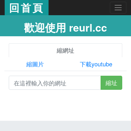
回首頁
歡迎使用 reurl.cc
縮網址
縮圖片
下載youtube
縮址