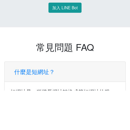
加入 LINE Bot
常見問題 FAQ
什麼是短網址？
短網址是一種將長網址轉換成簡短網址的服
務，讓您可以更方便地分享連結。
使用短網址有什麼好處？