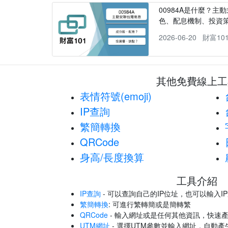
00984A是什麼？主動
色、配息機制、投資
2026-06-20
財富10
其他免費線上工
表情符號(emoji)
IP查詢
繁簡轉換
QRCode
身高/長度換算
工具介紹
IP查詢
- 可以查詢自己的IP位址，也可以輸入I
繁簡轉換
: 可進行繁轉簡或是簡轉繁
QRCode
- 輸入網址或是任何其他資訊，快速產
UTM網址
- 選擇UTM參數並輸入網址，自動產