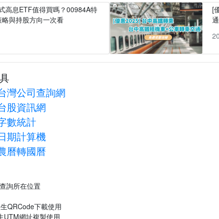
式高息ETF值得買嗎？00984A特
[
策略與持股方向一次看
1
2
具
台灣公司查詢網
台股資訊網
字數統計
日期計算機
農曆轉國曆
P查詢所在位置
生QRCode下載使用
生UTM網址複製使用