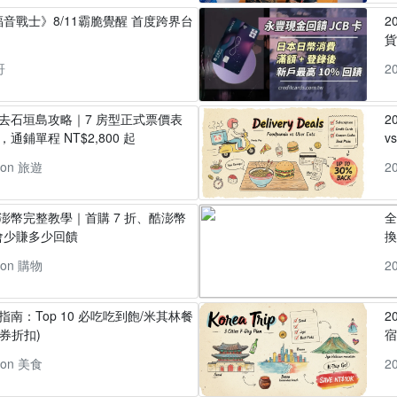
音戰士》8/11霸脆覺醒 首度跨界台
2
貨
哥
2
丸去石垣島攻略｜7 房型正式票價表
2
通鋪單程 NT$2,800 起
v
pon 旅遊
2
酷澎幣完整教學｜首購 7 折、酷澎幣
全
會少賺多少回饋
換
pon 購物
2
指南：Top 10 必吃吃到飽/米其林餐
2
券折扣)
pon 美食
2