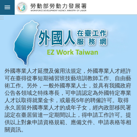
跳到主要內容區塊
:::
:::
進
階
搜
尋
法
外國專業人才延攬及僱用法規定，外國專業人才經許
規
可在臺得從事短期補習班技藝培訓教師工作、自由藝
公
術工作。另外，一般外國專業人士，並具有我國政府
告
公告各領域之特殊專長，可申請認定為外國特定專業
及
人才以取得就業金卡，或最長5年的聘僱許可。取得
解
永久居留外國專業人才的成年子女，經內政部移民署
釋
認定在臺居留達一定期間以上，得申請工作許可。提
令
供以上對象申請資格規範、應備文件、申請表格等相
審
關資訊。
查