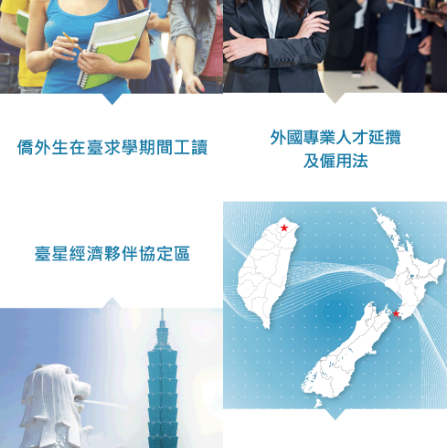
表
件
線
上
申
請
申
請
進
度
查
詢
常
見
問
答
統
計