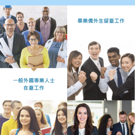
作
業
手
冊
申
請
流
程
及
工
作
須
知
會
商
機
制
申
請