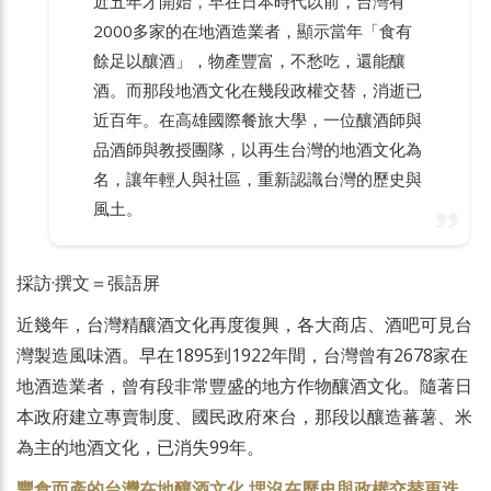
近五年才開始，早在日本時代以前，台灣有
2000多家的在地酒造業者，顯示當年「食有
餘足以釀酒」，物產豐富，不愁吃，還能釀
酒。而那段地酒文化在幾段政權交替，消逝已
近百年。在高雄國際餐旅大學，一位釀酒師與
品酒師與教授團隊，以再生台灣的地酒文化為
名，讓年輕人與社區，重新認識台灣的歷史與
風土。
採訪·撰文＝張語屏
近幾年，台灣精釀酒文化再度復興，各大商店、酒吧可見台
灣製造風味酒。早在1895到1922年間，台灣曾有2678家在
地酒造業者，曾有段非常豐盛的地方作物釀酒文化。隨著日
本政府建立專賣制度、國民政府來台，那段以釀造蕃薯、米
為主的地酒文化，已消失99年。
豐食而產的台灣在地釀酒文化 埋沒在歷史與政權交替更迭