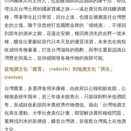
USR團隊共同主持人，也是釀酒師與品酒師的陳千浩，尋找
埋沒在台灣土裡的國家寶藏之旅——遠赴鹿兒島尋找釀酒菌
種，帶著學生赴日學習，回台之後，也撥去層層蓋住台灣歷
史的土塊。陳千浩曾經打造國際金牌的「埔桃酒」，不僅回
到當年的酒米之鄉，花蓮吉安鄉，種回將消失的吉野一號米
種，釀造出要獻給當代日本天皇的優質清酒，未來也在南投
收成特有種蕃薯，打造台灣滋味的燒酌，與學生重新認識台
灣歷史與風土，並持續開發各種作物的無限可能。
從地酒文化「復育」（rebirth）到地酒文化「再生」
(revive)
台灣農業，多選擇食用米播種，由政府以公糧稻穀收購，公
糧糧倉經年囤米，若三年後未能售出，只能採飼料米低價賠
售，形成財政虧損與米農經濟作物價低。藉由「台灣地酒文
化再生運動」大學社會責任計畫，期望解決農民種植問題，
重興找到米的新價值，釀造台灣酒，並復甦台灣風土在地酒
文化。