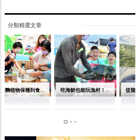
分類精選文章
吃海鮮也能玩漁村！漁業署推薦16條漁村路線 從產地餐桌體驗台灣海味
從龍眼林到世界舞台：仙湖農場讓台灣農村文化被看見