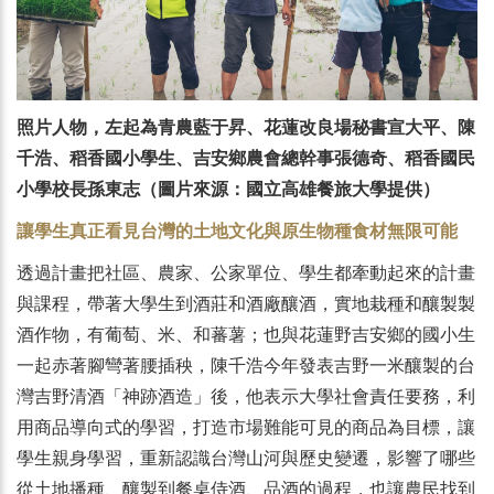
照片人物，左起為青農藍于昇、花蓮改良場秘書宣大平、陳
千浩、稻香國小學生、吉安鄉農會總幹事張德奇、稻香國民
小學校長孫東志（圖片來源：國立高雄餐旅大學提供）
讓學生真正看見台灣的土地文化與原生物種食材無限可能
透過計畫把社區、農家、公家單位、學生都牽動起來的計畫
與課程，帶著大學生到酒莊和酒廠釀酒，實地栽種和釀製製
酒作物，有葡萄、米、和蕃薯；也與花蓮野吉安鄉的國小生
一起赤著腳彎著腰插秧，陳千浩今年發表吉野一米釀製的台
灣吉野清酒「神跡酒造」後，他表示大學社會責任要務，利
用商品導向式的學習，打造市場難能可見的商品為目標，讓
學生親身學習，重新認識台灣山河與歷史變遷，影響了哪些
從土地播種、釀製到餐桌侍酒、品酒的過程，也讓農民找到