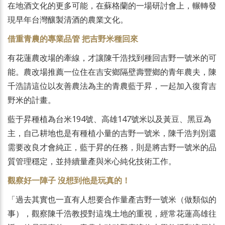
在地酒文化的更多可能，在蘇格蘭的一場研討會上，輾轉發
現早年台灣釀製清酒的農業文化。
借重青農的專業品管 把吉野米種回來
有花蓮農改場的牽線，才讓陳千浩找到種回吉野一號米的可
能。農改場推薦一位住在吉安鄉隔壁壽豐鄉的青年農夫，陳
千浩請這位以友善農法為主的青農藍于昇，一起加入復育吉
野米的計畫。
藍于昇種植為台米194號、高雄147號米以及黃豆、黑豆為
主，自己耕地也是有種植小量的吉野一號米，陳千浩判別還
需要改良才會純正，藍于昇的任務，則是將吉野一號米的品
質管理穩定，並持續量產與米心純化技術工作。
觀察好一陣子 沒想到他是玩真的！
「過去其實也一直有人想要合作量產吉野一號米（做類似的
事），觀察陳千浩教授對這塊土地的重視，經常花蓮高雄往