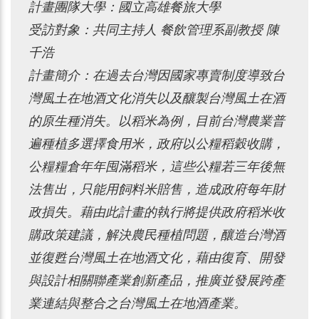
計畫團隊大學：國立高雄餐旅大學
受訪對象：共同主持人 餐飲管理系副教授 陳
千浩
計畫簡介：在過去台灣因國家專賣制度導致台
灣風土在地酒文化消失以及釀製台灣風土在酒
的原生種消失。以稻米為例，目前台灣農業普
遍種植多選擇食用米，政府以公糧稻穀收購，
公糧糧倉年年囤滿稻米，這些公糧若三年後無
法售出，只能用飼料米賠售，造成政府每年財
政損失。藉由此計畫的執行將提供政府稻米收
購政策建議，解決農民種植問題，釀造台灣酒
並復甦台灣風土在地酒文化，藉由復育、開發
與設計相關聯產業創新產品，推廣並發展跨產
業連結與整合之台灣風土在地酒產業。