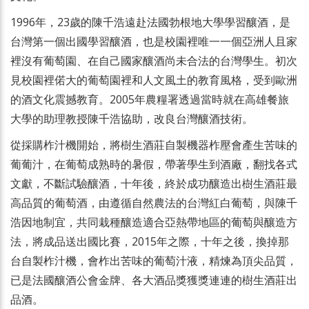
1996年，23歲的陳千浩遠赴法國勃根地大學學習釀酒，是
台灣第一個出國學習釀酒，也是校園裡唯一一個亞洲人且家
裡沒有葡萄園、在自己國家釀酒尚未合法的台灣學生。初次
見校園裡偌大的葡萄園裡和人文風土的教育風格，受到歐洲
的酒文化震撼教育。2005年農糧署透過當時就在高雄餐旅
大學的助理教授陳千浩協助，改良台灣釀酒技術。
從採購柞汁機開始，將樹生酒莊自製機器柞壓會產生苦味的
葡葡汁，在葡萄成熟時的暑假，帶著學生到酒廠，翻找各式
文獻，不斷試驗釀酒，十年後，終於成功釀造出樹生酒莊最
高品質的葡萄酒，由遵循自然農法的台灣紅白葡萄，與陳千
浩因地制宜，共同栽種釀造適合亞熱帶地區的葡萄與釀造方
法，將成品送出國比賽，2015年之際，十年之後，換掉那
台自製柞汁機，會柞出苦味的葡萄汁液，精煉為頂尖品質，
已是法國釀酒公會金牌、各大酒品獎獲獎連連的樹生酒莊出
品酒。