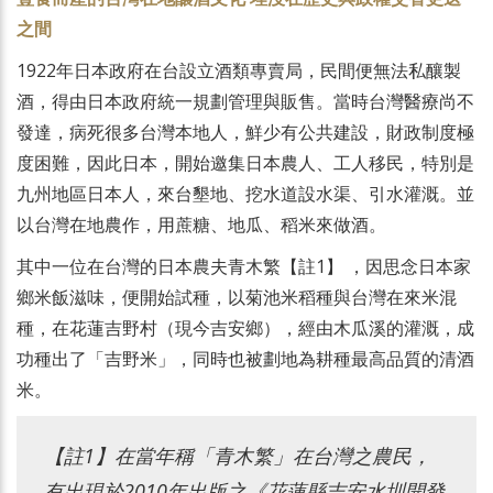
之間
1922年日本政府在台設立酒類專賣局，民間便無法私釀製
酒，得由日本政府統一規劃管理與販售。當時台灣醫療尚不
發達，病死很多台灣本地人，鮮少有公共建設，財政制度極
度困難，因此日本，開始邀集日本農人、工人移民，特別是
九州地區日本人，來台墾地、挖水道設水渠、引水灌溉。並
以台灣在地農作，用蔗糖、地瓜、稻米來做酒。
其中一位在台灣的日本農夫青木繁【註1】 ，因思念日本家
鄉米飯滋味，便開始試種，以菊池米稻種與台灣在來米混
種，在花蓮吉野村（現今吉安鄉），經由木瓜溪的灌溉，成
功種出了「吉野米」，同時也被劃地為耕種最高品質的清酒
米。
【註1】在當年稱「青木繁」在台灣之農民，
有出現於2010年出版之《花蓮縣吉安水圳開發