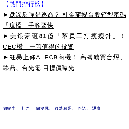
【熱門排行榜】
►
跌深反彈是逃命？ 杜金龍揭台股箱型密碼
「這檔」手腳要快
►
美銀豪砸81億「幫員工打瘦瘦針」！
CEO讚：一項值得的投資
►
狂暴上修AI PCB商機！ 高盛喊買台燿、
臻鼎、台光電 目標價曝光
關鍵字：
川普
、
關稅戰
、
經濟衰退
、
路透
、
通膨