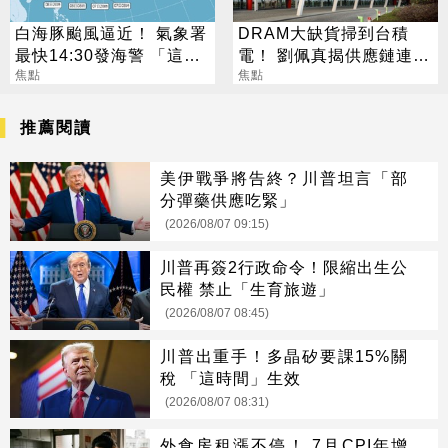
白海豚颱風逼近！ 氣象署
DRAM大缺貨掃到台積
最快14:30發海警 「這
電！ 劉佩真揭供應鏈連鎖
天」風雨最猛烈
焦點
效應
焦點
推薦閱讀
美伊戰爭將告終？川普坦言「部
分彈藥供應吃緊」
(2026/08/07 09:15)
川普再簽2行政命令！限縮出生公
民權 禁止「生育旅遊」
(2026/08/07 08:45)
川普出重手！多晶矽要課15%關
稅 「這時間」生效
(2026/08/07 08:31)
外食房租漲不停！ 7月CPI年增