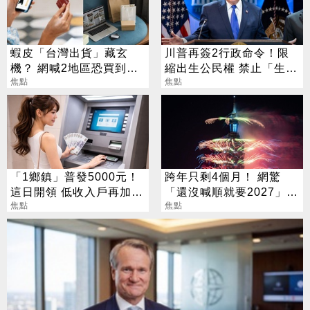
蝦皮「台灣出貨」藏玄
川普再簽2行政命令！限
機？ 網喊2地區恐買到假
縮出生公民權 禁止「生育
貨 專家揭真相
焦點
旅遊」
焦點
「1鄉鎮」普發5000元！
跨年只剩4個月！ 網驚
這日開領 低收入戶再加碼
「還沒喊順就要2027」
2000元
焦點
這句最狠超恐怖
焦點