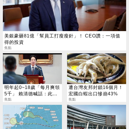
美銀豪砸81億「幫員工打瘦瘦針」！ CEO讚：一項值
得的投資
焦點
明年起0~18歲「每月爽領
遭台灣友邦封鎖16個月！
5千」 賴清德喊話：此時
宏國白蝦出口慘崩43%
不生待何時
焦點
焦點