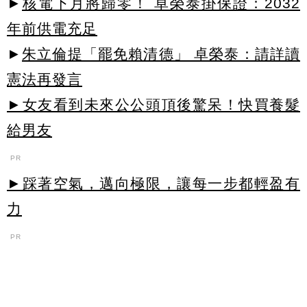
►
核電下月將歸零！ 卓榮泰掛保證：2032
年前供電充足
►
朱立倫提「罷免賴清德」 卓榮泰：請詳讀
憲法再發言
►女友看到未來公公頭頂後驚呆！快買養髮
給男友
PR
►踩著空氣，邁向極限，讓每一步都輕盈有
力
PR