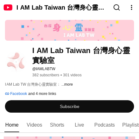
I AM Lab Taiwan 台灣身心靈實
驗室
I AM Lab Taiwan 台灣身心靈
實驗室
@IAMLABTW
382 subscribers
•
301 videos
I AM Lab TW 台灣身心靈實驗室： 
...more
Facebook
and 4 more links
Subscribe
Home
Videos
Shorts
Live
Podcasts
Playlist