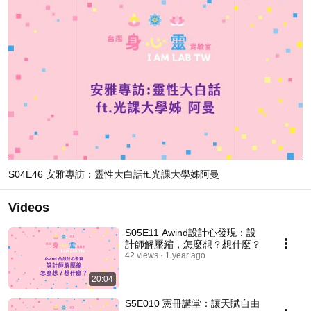
S04E46 安雅專訪：靈性大白話ft.光課大學姊阿曼
Videos
S05E11 Awind設計心發現：設
計師解壓縮，怎麼想？想什麼？
42 views
1 year ago
20:04
S5E010 憲冊講堂：讓天賦自由