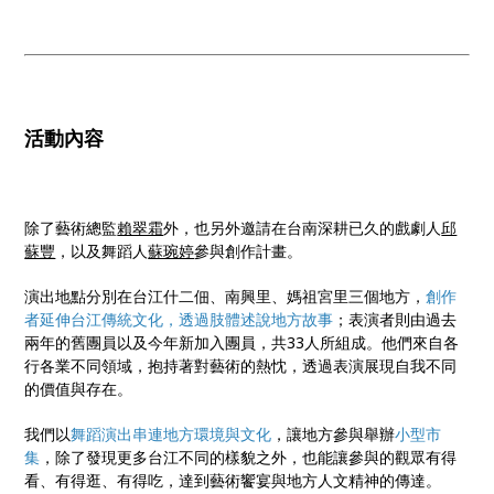
活動內容
除了藝術總監
賴翠霜
外，也另外邀請在台南深耕已久的戲劇人
邱
蘇豐
，以及舞蹈人
蘇琬婷
參與創作計畫。
演出地點分別在台江什二佃、南興里、媽祖宮里三個地方，
創作
者延伸台江傳統文化，透過肢體述說地方故事
；表演者則由過去
兩年的舊團員以及今年新加入團員，共33人所組成。他們來自各
行各業不同領域，抱持著對藝術的熱忱，透過表演展現自我不同
的價值與存在。
我們以
舞蹈演出串連地方環境與文化
，讓地方參與舉辦
小型市
集
，除了發現更多台江不同的樣貌之外，也能讓參與的觀眾有得
看、有得逛、有得吃，達到藝術饗宴與地方人文精神的傳達。