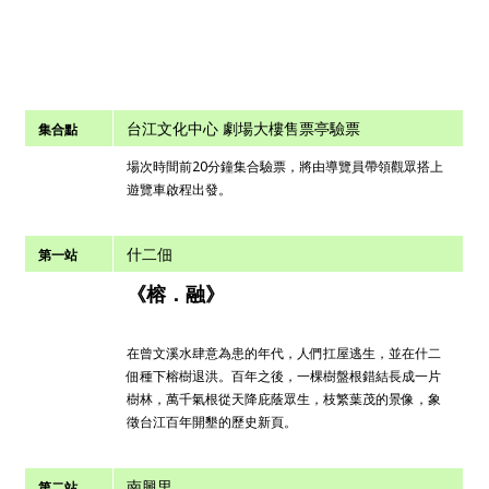
台江文化中心 劇場大樓售票亭驗票
集合點
場次時間前20分鐘集合驗票，將由導覽員帶領觀眾搭上
遊覽車啟程出發。
什二佃
第一站
《榕．融》
在曾文溪水肆意為患的年代，人們扛屋逃生，並在什二
佃種下榕樹退洪。百年之後，一棵樹盤根錯結長成一片
樹林，萬千氣根從天降庇蔭眾生，枝繁葉茂的景像，象
徵台江百年開墾的歷史新頁。
南興里
第二站