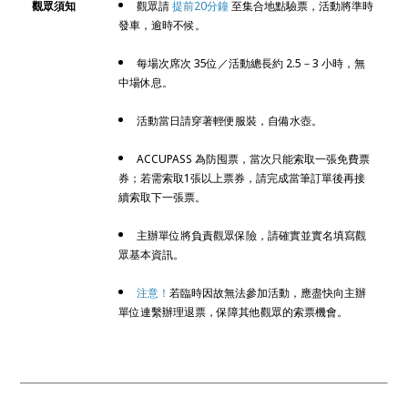
觀眾須知
觀眾請
提前20分鐘
至集合地點驗票，活動將準時
發車，逾時不候。
每場次席次 35位／
活動總長約 2.5－3 小時，無
中場休息。
活動當日請穿著輕便服裝，自備水壺。
ACCUPASS 為防囤票，當次只能索取一張免費票
券；若需索取1張以上票券，請完成當筆訂單後再接
續索取下一張票。
主辦單位將負責觀眾保險，請確實並實名填寫觀
眾基本資訊。
注意！
若臨時因故無法參加活動，應盡快向主辦
單位連繫辦理退票，保障其他觀眾的索票機會。