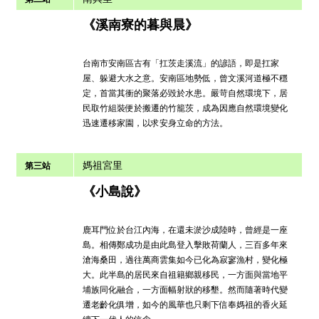
《溪南寮的暮與晨》
台南市安南區古有「扛茨走溪流」的諺語，即是扛家
屋、躲避大水之意。安南區地勢低，曾文溪河道極不穩
定，首當其衝的聚落必毀於水患。嚴苛自然環境下，居
民取竹組裝便於搬遷的竹籠茨，成為因應自然環境變化
迅速遷移家園，以求安身立命的方法。
媽祖宮里
第三站
《小島說》
鹿耳門位於台江內海，在還未淤沙成陸時，曾經是一座
島。相傳鄭成功是由此島登入擊敗荷蘭人，三百多年來
滄海桑田，過往萬商雲集如今已化為寂寥漁村，變化極
大。​​此半島的居民來自祖籍鄉親移民，一方面與當地平
埔族同化融合，一方面幅射狀的移墾。然而隨著時代變
遷老齡化俱增，如今的風華也只剩下信奉媽祖的香火延