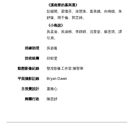
《溪南寮的暮與晨》
彭揚閔、梁瓊芬、涂慧珠、葉美娥、向鳴德、朱
妤璇、簡于倫、郭芷綺。
《小島說》
吳孟渝、吳淑棉、李錚錚、沈萱姿、蘇意琪、譚
引弟。
排練助理
吳姿儀
技術統籌
邱郁雯
動態影像紀錄
雙澄影像工作室 陳聖華
平面攝影記錄
Bryan Dawn
主視覺設計
蕭雅心
舞團行政
陳思妤