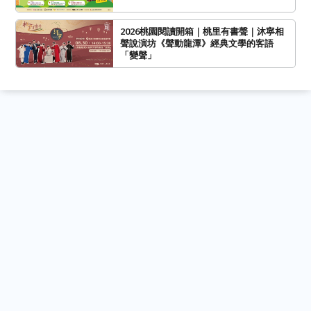
2026桃園閱讀開箱｜桃里有書聲｜沐寧相
聲說演坊《聲動龍潭》經典文學的客語
「變聲」