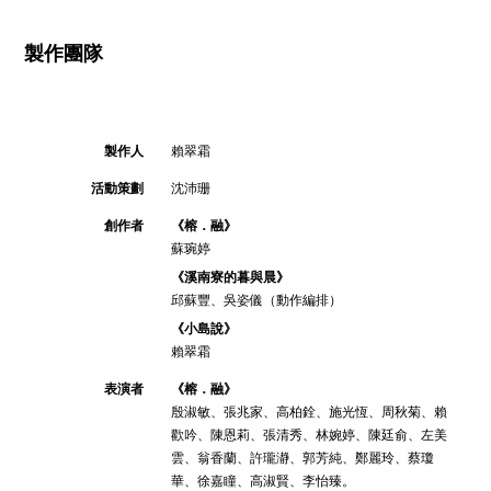
製作團隊
製作人
賴翠霜
活動策劃
沈沛珊
創作者
《榕．融》
蘇琬婷
《溪南寮的暮與晨》
邱蘇豐、吳姿儀（動作編排）
《小島說》
賴翠霜
表演者
《榕．融》
殷淑敏、張兆家、高柏銓、施光恆、周秋菊、賴
歡吟、陳恩莉、張清秀、林婉婷、陳廷俞、左美
雲、翁香蘭、許瓏瀞、郭芳純、鄭麗玲、蔡瓊
華、徐嘉瞳、高淑賢、李怡臻。