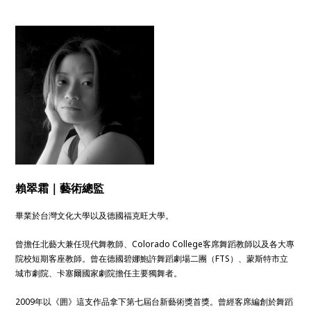
賴翠霜｜藝術總監
畢業於台灣文化大學以及德國福克旺大學。
曾擔任北藝大兼任現代舞教師、Colorado College客席舞蹈教師以及各大專
院校短期客座教師。曾在德國碧娜鮑許舞蹈劇場二團（FTS）、蒙斯特市立
城市劇院、卡塞爾國家劇院擔任主要獨舞者。
2009年以《囲》這支作品拿下第七屆台新藝術獎首獎。曾經客席編創於舞蹈