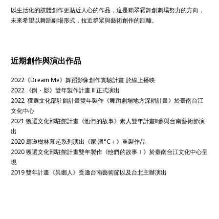
以生活化的肢體創作更貼近人心的作品，這是賴翠霜舞創劇場努力的方向，
未來希望以舞蹈劇場形式，拉近群眾與藝術創作的距離。
近期創作與演出作品
2022《Dream Me》舞蹈影像創作實驗計畫 於線上播映
2022 《倒・影》雙年製作計畫 Ⅱ 正式演出
2022 獲選文化部駐館計畫雙年製作《舞蹈劇場地方深耕計畫》於臺南台江
文化中心
2021 獲選文化部駐館計畫《他們的故事》素人雙年計畫Ⅱ參與台南藝術節演
出
2020 應邀樹林幕起系列演出《家.溫°C＋》重製作品
2020 獲選文化部駐館計畫雙年製作《他們的故事Ｉ》於臺南台江文化中心呈
現
2019 雙年計畫《異鄉人》受邀台南藝術節以及台北主辦演出