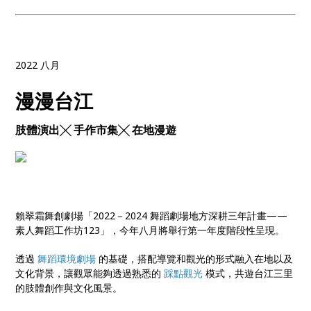
2022 八月
漫漫台江
肢體演出╳ 手作市集╳ 在地漫遊
賴翠霜舞創劇場「2022－2024 舞蹈劇場地方深耕三年計畫——
素人舞蹈工作坊123」，今年八月將舉行第一年度階段性呈現。
透過
舞蹈環境劇場
的基礎，搭配導覽和觀光的形式融入在地以及
文化背景，讓觀眾能夠透過熟悉的
踩點觀光
模式，共遊台江三里
的肢體創作與文化風景。