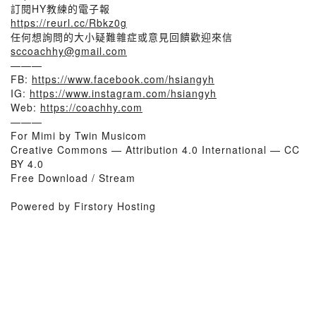
訂閱HY教練的電子報
https://reurl.cc/Rbkz0g
任何想詢問的大小疑難雜症或意見回饋歡迎來信
sccoachhy@gmail.com
———
FB:
https://www.facebook.com/hsiangyh
IG:
https://www.instagram.com/hsiangyh
Web:
https://coachhy.com
———
For Mimi by Twin Musicom
Creative Commons — Attribution 4.0 International — CC
BY 4.0
Free Download / Stream
Powered by Firstory Hosting