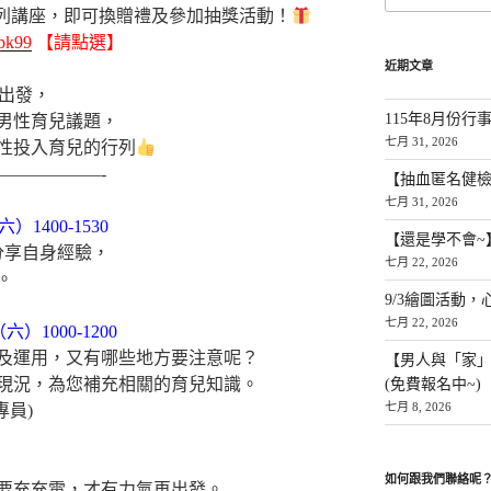
列講座，
即可換贈禮及參加抽獎活動！
qpk99
【請點選】
近期文章
出發，
115年8月份行
男性育兒議題，
七月 31, 2026
性投入育兒的行列
——————-
【抽血匿名健檢
七月 31, 2026
六）1400-1530
【還是學不會~
分享自身經驗，
七月 22, 2026
。
9/3繪圖活動，
七月 22, 2026
（六）1000-1200
及運用，又有哪些地方要注意呢？
【男人與「家
現況，為您補充相關的育兒知識。
(免費報名中~)
七月 8, 2026
專員)
如何跟我們聯絡呢
要充充電，才有力氣再出發。