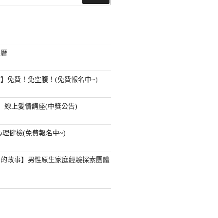
尋
事曆
】免費！免空腹！(免費報名中~)
】線上愛情講座(中獎公告)
心理健檢(免費報名中~)
」的故事】男性原生家庭經驗探索團體
？