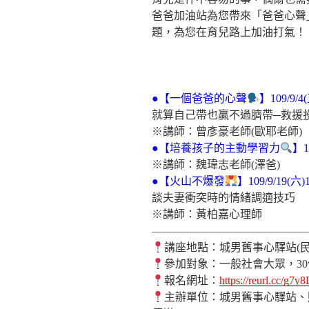
爸爸加油站為您帶來「爸爸心聲
題，
為您在育兒路上加油打氣！
●【一個爸爸的心聲
】109/9/4(
就算自己帶也贏不過臍帶─救援投手請
※講師：曾彥豪老師(歐耶老師)
●【培養孩子的主動學習力
】1
※講師：魏瑋志老師(澤爸)
●【火山不爆發
】109/9/19(六)1
談夫妻衝突時的情緒調適技巧
※講師：黃柏嘉心理師
——————————————
講座地點：城男舊事心驛站(民
參加對象：一般社會大眾，3
報名網址：
https://reurl.cc/g7y8
主辦單位：城男舊事心驛站、