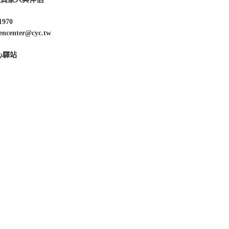
1970
enter@cyc.tw
心驛站