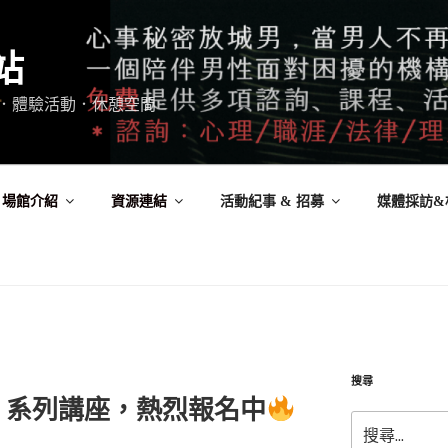
站
．體驗活動．休憩空間
場館介紹
資源連結
活動紀事 & 招募
媒體採訪&
搜尋
】系列講座，熱烈報名中
搜
尋: