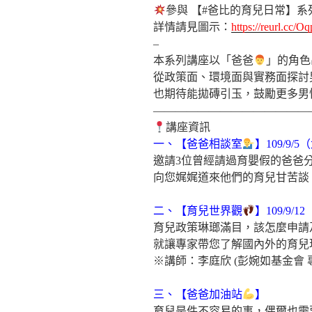
參與 【
#爸比的育兒日常
】系
詳情請見圖示：
https://reurl.cc/O
–
本系列講座以「爸爸
」的角色
從政策面、環境面與實務面探討
也期待能拋磚引玉，鼓勵更多男
——————————————
講座資訊
一、【爸爸相談室
】109/9/5（
邀請3位曾經請過育嬰假的爸爸
向您娓娓道來他們的育兒甘苦談
二、【育兒世界觀
】109/9/12
育兒政策琳瑯滿目，該怎麼申請
就讓專家帶您了解國內外的育兒
※講師：李庭欣 (彭婉如基金會 
三、【爸爸加油站
】
育兒是件不容易的事，偶爾也需