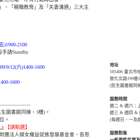
」、「親職教育」及「夫妻溝通」三大主
五)1900-2100
Standby
地址
09/9/12(六)1400-1600
105406 臺北
敦化北路199巷
400-1600
(民生圖書館同
服務時間
——————-
週二 & 週六：上午
生圖書館同棟，3樓)。
週三 & 週四 & 
0位。
(每週日、一及
Lz
【請點選】
服務對象
財團法人婦女權益促進發展基金會、吾思
一般男性民眾