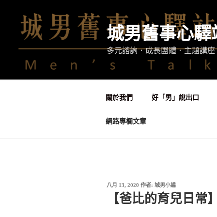
跳
至
城男舊事心驛
主
要
多元諮詢．成長團體．主題講座
內
容
關於我們
好「男」說出口
網路專欄文章
發
八月 13, 2020
作者:
城男小編
佈
【爸比的育兒日常
於