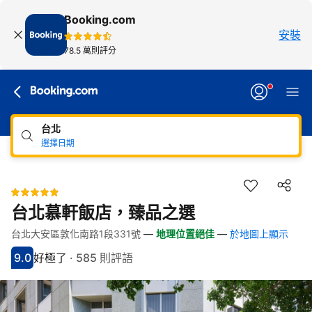
Booking.com
安裝
78.5 萬則評分
台北
選擇日期
台北慕軒飯店，臻品之選
台北大安區敦化南路1段331號
—
地理位置絕佳
—
於地圖上顯示
快速連結
跳至住宿介紹
跳至熱門設施
跳至客房類型
跳至訂房政策
9.0
好極了
·
585 則評語
分數9分
評比好極了