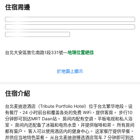
住宿周邊
台北大安區敦化南路1段331號
—
地理位置絕佳
於地圖上顯示
住宿介紹
台北麦迪逊酒店（Tribute Portfolio Hotel）位于台北繁华地段，设
有餐厅、24 小时前台和覆盖各处的免费 WiFi，提供客房。 步行10
分钟即可到达MRT Daan站。 房间内配有空调、平板电视和私人浴
室。 房间内还配备了冰箱和电热水壶，并提供咖啡和茶。 所有房间
都有窗户。 客人可以使用酒店内的健身中心。 这家餐厅提供早餐，
并供应当地特色菜肴。 从台北麦迪逊臻选酒店驾车 7 分钟即可到达